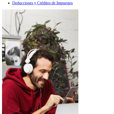
Deducciones y Créditos de Impuestos
y
Créditos
de
Impuestos