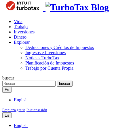
Blog
Vida
Trabajo
Inversiones
Dinero
Explorar
Deducciones y Créditos de Impuestos
Ingresos e Inversiones
Noticias TurboTax
Planificación de Impuestos
Trabajo por Cuenta Propia
buscar
Search
buscar
Es
English
Empieza gratis
Iniciar sesión
Es
English