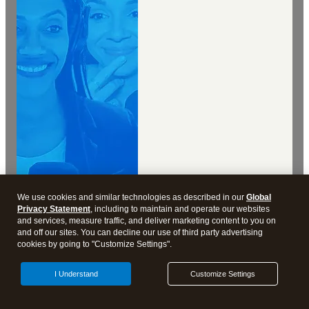
Trabajo por Cuenta Propia
We use cookies and similar technologies as described in our
Global
Privacy Statement
, including to maintain and operate our websites
and services, measure traffic, and deliver marketing content to you on
Amigos con beneficios tributarios:
and off our sites. You can decline our use of third party advertising
¿Tienes una actividad o negocio
cookies by going to "Customize Settings".
paralelo?
I Understand
Customize Settings
Trabajo por Cuenta Propia