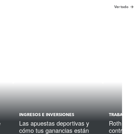
Ver todo
INGRESOS E INVERSIONES
TRABAJO
e
Las apuestas deportivas y
Roth IRA
cómo tus ganancias están
contribui