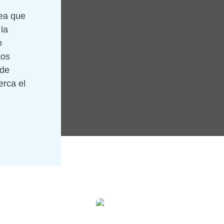
sea que
la
o
tos
 de
erca el