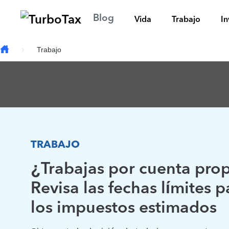
Trabajo por Cuenta Propia
Ingreso
Beneficios
Skip to main content
Blog
Vida
Trabajo
In
Trabajo
TRABAJO
¿Trabajas por cuenta pro
Revisa las fechas límites p
los impuestos estimados