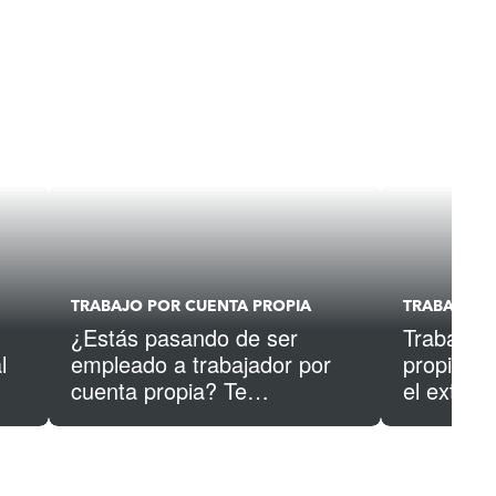
TRABAJO POR CUENTA PROPIA
TRABAJO P
¿Estás pasando de ser
Trabajad
l
empleado a trabajador por
propia: ¿
cuenta propia? Te
el extran
explicamos qué significa esto
debes inf
para tus impuestos