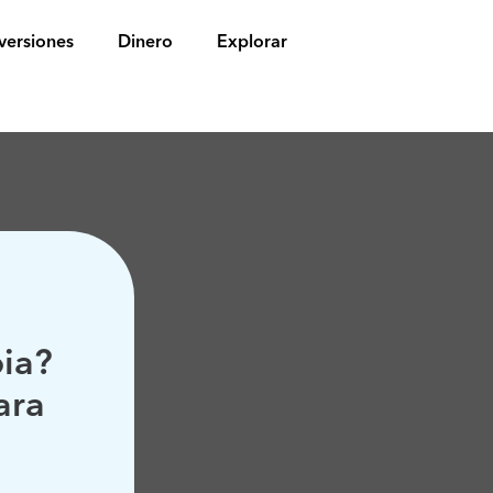
versiones
Dinero
Explorar
pia?
ara