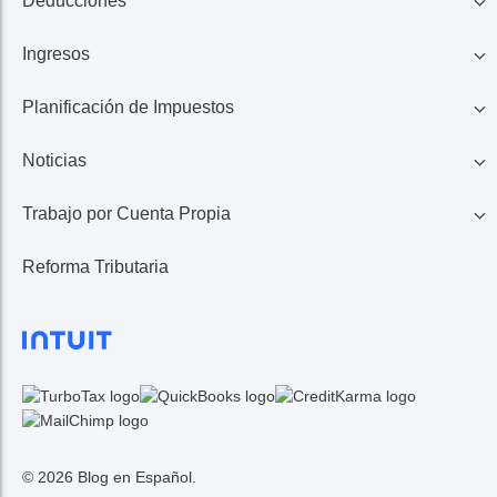
Deducciones
Ingresos
Familia
Planificación de Impuestos
401K, IRA, Acciones
Educación
Noticias
Ahorros
Ingresos de Negocio
Casa
Trabajo por Cuenta Propia
Lo Último en Impuestos
Calculadora de Impuestos
Reembolso de Impuestos
Reforma Tributaria
1099 MISC/K
Noticias TurboTax
Seguros Médicos
Gastos
© 2026 Blog en Español.