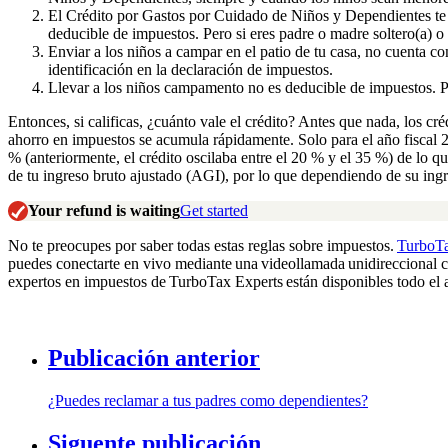
El Crédito por Gastos por Cuidado de Niños y Dependientes te pe
deducible de impuestos. Pero si eres padre o madre soltero(a) o t
Enviar a los niños a campar en el patio de tu casa, no cuenta 
identificación en la declaración de impuestos.
Llevar a los niños campamento no es deducible de impuestos. Per
Entonces, si calificas, ¿cuánto vale el crédito? Antes que nada, los cré
ahorro en impuestos se acumula rápidamente. Solo para el año fiscal
% (anteriormente, el crédito oscilaba entre el 20 % y el 35 %) de lo q
de tu ingreso bruto ajustado (AGI), por lo que dependiendo de su ingr
Your refund is waiting
Get started
No te preocupes por saber todas estas reglas sobre impuestos.
TurboT
puedes conectarte en vivo mediante una videollamada unidireccional
expertos en impuestos de TurboTax Experts están disponibles todo el añ
Publicación anterior
¿Puedes reclamar a tus padres como dependientes?
Siguente publicación