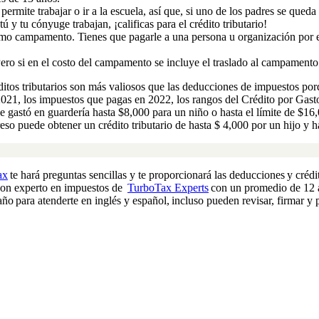
rmite trabajar o ir a la escuela, así que, si uno de los padres se qued
ú y tu cónyuge trabajan, ¡calificas para el crédito
tributario
!
como campamento. Tienes que pagarle a una persona u organización por e
o si en el costo del campamento se incluye el traslado al campamento y d
ditos tributarios son más valiosos que las deducciones de impuestos porqu
 2021, los impuestos que pagas en 2022, los rangos del Crédito por Ga
ue gastó en guardería hasta $8,000 para un niño o hasta el límite de $1
eso puede obtener un crédito tributario de hasta $ 4,000 por un hijo y h
ax
te hará preguntas sencillas y te proporcionará las deducciones y crédi
 con experto en impuestos de
TurboTax Experts
con un promedio de 12 a
o para atenderte en inglés y español, incluso pueden revisar, firmar y 