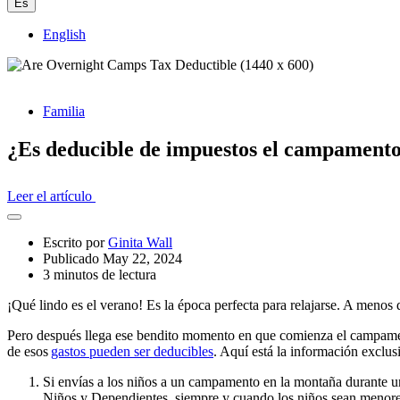
Es
English
Familia
¿Es deducible de impuestos el campamento
Leer el artículo
Abrir
el
Escrito por
Ginita Wall
cajón
Publicado May 22, 2024
compartido
3 minutos de lectura
¡
Q
ué lindo
es
el verano! Es la época perfecta para relajarse. A menos 
Pero después llega ese bendito momento en que comienza el campament
de esos
gastos pueden ser deducibles
. Aquí está la información exclus
Si envías a los niños a un campamento en la montaña durante un
Niños y Dependientes, siempre y cuando los niños sean menore