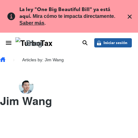
Skip to main content
La ley "One Big Beautiful Bill" ya está 
aquí.
 Mira cómo te impacta directamente. 
Saber más
.
Blog
Toggle Navigation
buscar
Iniciar sesión
Articles by: Jim Wang
Jim Wang