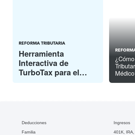
REFORMA TRIBUTARIA
REFORMA
Herramienta
¿Cómo 
Interactiva de
Tributa
TurboTax para el
Médico
Formulatio 1040 y
anexos del IRS
Posts pagination
Siguiente
Siguiente
Deducciones
Ingresos
Familia
401K, IRA,