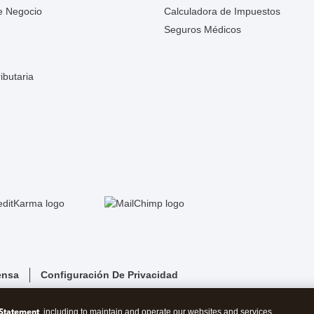
e Negocio
Calculadora de Impuestos
Seguros Médicos
ibutaria
ensa
Configuración De Privacidad
 Statement
, including to maintain and operate our websites and services,