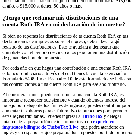
presentan una declaración conjunta pueden contribuir hasta $13,000
al año, o $15,000 si tienen 50 años o más.
¿Tengo que reclamar mis distribuciones de una
cuenta Roth IRA en mi declaración de impuestos?
Si bien no reportas las distribuciones de tu cuenta Roth IRA en tus
declaraciones de impuestos sobre el ingreso, debes llevar algún
registro de tus distribuciones. Esto te ayudará a demostrar que
cumpliste con el periodo de cinco años para tomar una distribución
de ganancias libre de impuestos.
Por cada año en que hagas una contribución a una cuenta Roth IRA,
el banco o fiduciario a través del cual tienes la cuenta te enviará un
Formulario 5498. En el Recuadro 10 de este formulario, se indicarán
tus contribuciones a una cuenta Roth IRA para ese año tributario.
Al considerar quién puede contribuir a una cuenta Roth IRA, es
importante reconocer que siempre y cuando obtengas ingreso del
trabajo por debajo de los límites de ingresos, puedes contribuir para
aumentar tus ahorros para el futuro. No te preocupes por aprender
estas reglas tributarias. Puedes ingresar a
TurboTax
y delegar
totalmente la preparación de tus impuestos a un
experto en
impuestos bilingüe de TurboTax Live
, que podrá atenderte en
inglés y en español, y que preparará los impuestos por ti de principio