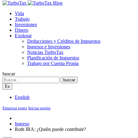
Blog
Vida
Trabajo
Inversiones
Dinero
Explorar
Deducciones y Créditos de Impuestos
Ingresos e Inversiones
Noticias TurboTax
Planificación de Impuestos
Trabajo por Cuenta Propia
buscar
Search
buscar
Es
English
Empieza gratis
Iniciar sesión
Ingreso
Roth IRA: ¿Quién puede contribuir?