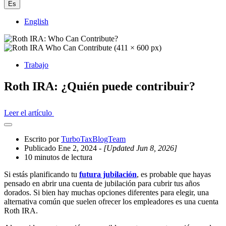
Es
English
Trabajo
Roth IRA: ¿Quién puede contribuir?
Leer el artículo
Abrir
el
Escrito por
TurboTaxBlogTeam
cajón
Publicado Ene 2, 2024
- [Updated Jun 8, 2026]
compartido
10 minutos de lectura
Si estás planificando tu
futura jubilación
, es probable que hayas
pensado en abrir una cuenta de jubilación para cubrir tus años
dorados. Si bien hay muchas opciones diferentes para elegir, una
alternativa común que suelen ofrecer los empleadores es una cuenta
Roth IRA.