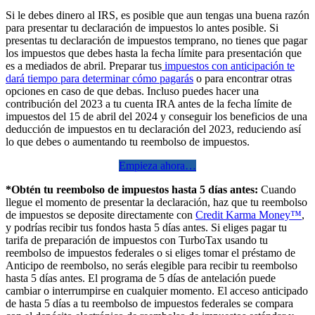
Si le debes dinero al IRS, es posible que aun tengas una buena razón
para presentar tu declaración de impuestos lo antes posible. Si
presentas tu declaración de impuestos temprano, no tienes que pagar
los impuestos que debes hasta la fecha límite para presentación que
es a mediados de abril. Preparar tus
impuestos con anticipación te
dará tiempo para determinar cómo pagarás
o para encontrar otras
opciones en caso de que debas. Incluso puedes hacer una
contribución del 2023 a tu cuenta IRA antes de la fecha límite de
impuestos del 15 de abril del 2024 y conseguir los beneficios de una
deducción de impuestos en tu declaración del 2023, reduciendo así
lo que debes o aumentando tu reembolso de impuestos.
Empieza ahora…
*Obtén tu reembolso de impuestos hasta 5 días antes:
Cuando
llegue el momento de presentar la declaración, haz que tu reembolso
de impuestos se deposite directamente con
Credit Karma Money™
,
y podrías recibir tus fondos hasta 5 días antes. Si eliges pagar tu
tarifa de preparación de impuestos con TurboTax usando tu
reembolso de impuestos federales o si eliges tomar el préstamo de
Anticipo de reembolso, no serás elegible para recibir tu reembolso
hasta 5 días antes. El programa de 5 días de antelación puede
cambiar o interrumpirse en cualquier momento. El acceso anticipado
de hasta 5 días a tu reembolso de impuestos federales se compara