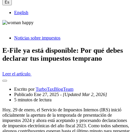
Es
English
Noticias sobre impuestos
E-File ya está disponible: Por qué debes
declarar tus impuestos temprano
Leer el artículo
Abrir
el
Escrito por
TurboTaxBlogTeam
cajón
Publicado Ene 27, 2025
- [Updated Mar 2, 2026]
compartido
5 minutos de lectura
Hoy, 29 de enero, el Servicio de Impuestos Internos (IRS) inició
oficialmente la apertura de la temporada de presentación de
impuestos 2024 y ahora está aceptando y procesando declaraciones
de impuestos electrónicas del año fiscal 2023. Como todos sabemos,
algunos contribuyentes esperan hasta el último minuto para presentar