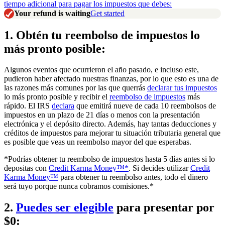
tiempo adicional para pagar los impuestos que debes:
Your refund is waiting
Get started
1. Obtén tu reembolso de impuestos lo
más pronto posible:
Algunos eventos que ocurrieron el año pasado, e incluso este,
pudieron haber afectado nuestras finanzas, por lo que esto es una de
las razones más comunes por las que querrás
declarar tus impuestos
lo más pronto posible y recibir el
reembolso de impuestos
más
rápido. El IRS
declara
que emitirá nueve de cada 10 reembolsos de
impuestos en un plazo de 21 días o menos con la presentación
electrónica y el depósito directo. Además, hay tantas deducciones y
créditos de impuestos para mejorar tu situación tributaria general que
es posible que veas un reembolso mayor del que esperabas.
*Podrías obtener tu reembolso de impuestos hasta 5 días antes si lo
depositas con
Credit Karma Money™*
. Si decides utilizar
Credit
Karma Money™
para obtener tu reembolso antes, todo el dinero
será tuyo porque nunca cobramos comisiones.*
2.
Puedes ser elegible
para presentar por
$0: