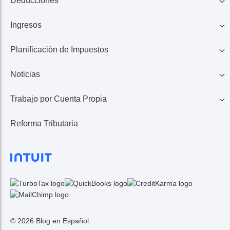
Deducciones
Ingresos
Familia
Planificación de Impuestos
401K, IRA, Acciones
Educación
Noticias
Ahorros
Ingresos de Negocio
Casa
Trabajo por Cuenta Propia
Lo Último en Impuestos
Calculadora de Impuestos
Reembolso de Impuestos
Reforma Tributaria
1099 MISC/K
Noticias TurboTax
Seguros Médicos
Gastos
© 2026 Blog en Español.