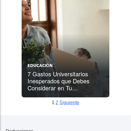
EDUCACIÓN
7 Gastos Universitarios
Inesperados que Debes
Considerar en Tu
Presupuesto
1
2
Siguiente
Posts pagination
Siguiente
Siguiente