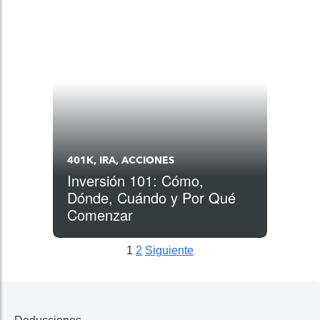
401K, IRA, ACCIONES
Inversión 101: Cómo,
Dónde, Cuándo y Por Qué
Comenzar
1
2
Siguiente
Posts pagination
Siguiente
Siguiente