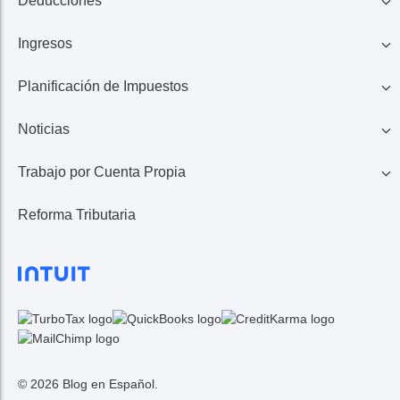
Deducciones
Ingresos
Familia
Planificación de Impuestos
401K, IRA, Acciones
Educación
Noticias
Ahorros
Ingresos de Negocio
Casa
Trabajo por Cuenta Propia
Lo Último en Impuestos
Calculadora de Impuestos
Reembolso de Impuestos
Reforma Tributaria
1099 MISC/K
Noticias TurboTax
Seguros Médicos
Gastos
© 2026 Blog en Español.