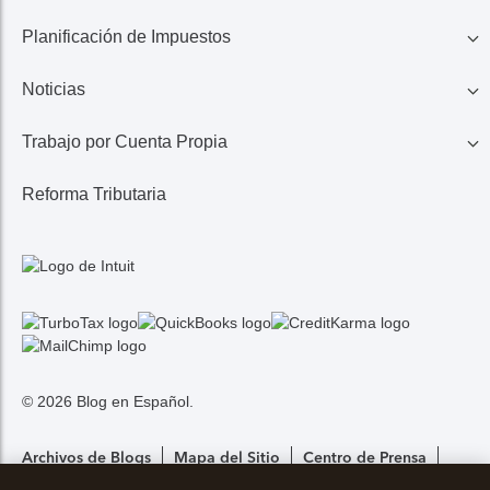
Planificación de Impuestos
401K, IRA, Acciones
Educación
Noticias
Ahorros
Ingresos de Negocio
Casa
Trabajo por Cuenta Propia
Lo Último en Impuestos
Calculadora de Impuestos
Reembolso de Impuestos
Reforma Tributaria
1099 MISC/K
Noticias TurboTax
Seguros Médicos
Gastos
© 2026 Blog en Español.
Archivos de Blogs
Mapa del Sitio
Centro de Prensa