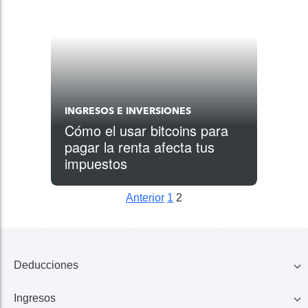
INGRESOS E INVERSIONES
Cómo el usar bitcoins para
pagar la renta afecta tus
impuestos
Anterior
1
2
Posts pagination
Siguiente
Siguiente
Deducciones
Ingresos
Familia