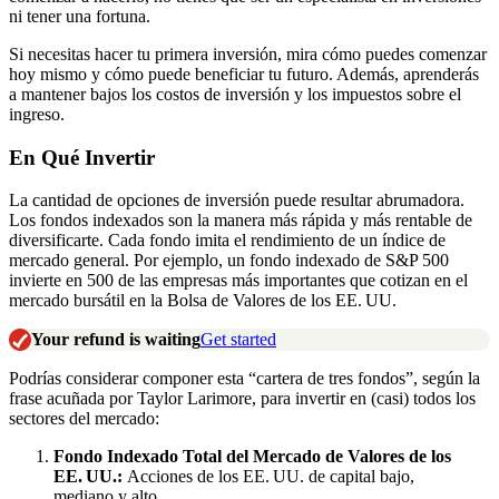
ni tener una fortuna.
Si necesitas hacer tu primera inversión, mira cómo puedes comenzar
hoy mismo y cómo puede beneficiar tu futuro. Además, aprenderás
a mantener bajos los costos de inversión y los impuestos sobre el
ingreso.
En
Q
ué
I
nvertir
La cantidad de opciones de inversión puede resultar abrumadora.
Los fondos indexados son la manera más rápida y más rentable de
diversificarte. Cada fondo imita el rendimiento de un índice de
mercado general. Por ejemplo, un fondo indexado de S&P 500
invierte en 500 de las empresas más importantes que cotizan en el
mercado bursátil en la Bolsa de Valores de los EE. UU.
Your refund is waiting
Get started
Podrías considerar componer esta “cartera de tres fondos”, según la
frase acuñada por Taylor
Larimore
, para invertir en (casi) todos los
sectores del mercado:
Fondo
I
ndexado
T
otal del
M
ercado de
V
alores de los
EE. UU.:
A
cciones de los EE. UU. de capital
baj
o
,
median
o
y alt
o