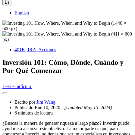
Es
English
401K, IRA, Acciones
Inversión 101: Cómo, Dónde, Cuándo y
Por Qué Comenzar
Leer el artículo
Abrir
el
Escrito por
Jim Wang
cajón
Publicado Ene 10, 2020
- [Updated May 15, 2024]
compartido
6 minutos de lectura
¿Buscas la manera de generar riqueza a largo plazo? Invertir puede
ayudarte a alcanzar este objetivo. La mejor parte es que, para
comenzar a hacerlo, no tienes que ser un especialista en inversiones