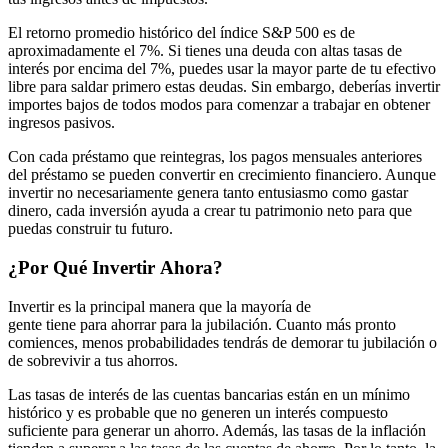
El retorno promedio histórico del índice S&P 500 es de
aproximadamente el 7%. Si tienes una deuda con altas tasas de
interés por encima del 7%, puedes usar la mayor parte de tu efectivo
libre para saldar primero estas deudas. Sin embargo, deberías invertir
importes bajos de todos modos para comenzar a trabajar en obtener
ingresos pasivos.
Con cada préstamo que reintegras, los pagos mensuales anteriores
del préstamo se pueden convertir en crecimiento financiero. Aunque
invertir no necesariamente genera tanto entusiasmo como gastar
dinero, cada inversión ayuda a crear tu patrimonio neto para que
puedas construir tu futuro.
¿Por
Q
ué
I
nvertir
A
hora?
Invertir es la principal manera que
la mayoría de
gente
tiene
para
ahorrar para la jubilación. Cuanto más pronto
comiences, menos probabilidades tendrás de demorar tu jubilación o
de sobrevivir a tus ahorros.
Las tasas de interés de las cuentas bancarias están en un mínimo
histórico y es probable que no generen un interés compuesto
suficiente para generar un ahorro. Además, las tasas de la inflación