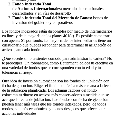
Fondo
I
ndexado
T
otal
de
A
cciones
I
nternacionales:
mercados internacionales
desarrollados y en vías de desarrollo
Fondo
I
ndexado
T
otal del
M
ercado de
B
onos:
bonos de
inversión del gobierno y corporativos
Los fondos indexados están disponibles por medio de intermediarios
en línea y de la mayoría de los planes 401(k). Es posible comenzar
con apenas $1 por fondo. La mayoría de los intermediarios tiene un
cuestionario que puedes responder para determinar tu asignación de
activos para cada fondo.
¿Qué sucede si no te sientes cómodo para administrar tu cartera? No
te preocupes. Un
roboasesor
, como
Betterment
, coloca tu efectivo en
una variedad de fondos que se corresponden con tu edad y tu
tolerancia al riesgo.
Otra idea de inversión automática son los fondos de jubilación con
fecha de ejecución. Eliges el fondo con fecha más cercana a la fecha
de tu jubilación planificada. Los administradores del fondo
colocarán tu dinero en activos más conservadores a medida que se
acerque la fecha de jubilación. Los fondos con fecha de ejecución
pueden tener más tasas que los fondos indexados, pero, de todos
modos, son más económicos y menos riesgosos que seleccionar
acciones individuales.