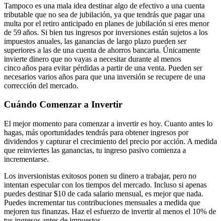
Tampoco es una mala idea destinar algo de efectivo a una cuenta
tributable que no sea de jubilación, ya que tendrás que pagar una
multa por el retiro anticipado en planes de jubilación si eres menor
de 59 años. Si bien tus ingresos por inversiones están sujetos a los
impuestos anuales, las ganancias de largo plazo pueden ser
superiores a las de una cuenta de ahorros bancaria. Únicamente
invierte dinero que no vayas a necesitar durante al menos
cinco años
para evitar pérdidas a partir de una venta. Pueden ser
necesarios varios años para que una inversión se recupere de una
corrección del mercado.
Cuándo
C
omenzar a
I
nvertir
El mejor momento para comenzar a invertir es hoy. Cuanto antes lo
hagas, más oportunidades tendrás para obtener ingresos por
dividendos y capturar el crecimiento del precio por acción. A medida
que reinviertes las ganancias, tu ingreso pasivo comienza a
incrementarse.
Los inversionistas exitosos ponen su dinero a trabajar, pero no
intentan especular con los tiempos del mercado. Incluso si apenas
puedes destinar $10 de cada salario mensual, es mejor que nada.
Puedes incrementar tus contribuciones mensuales a medida que
mejoren tus finanzas. Haz el esfuerzo de invertir al menos el 10% de
tus ingresos antes de impuestos.