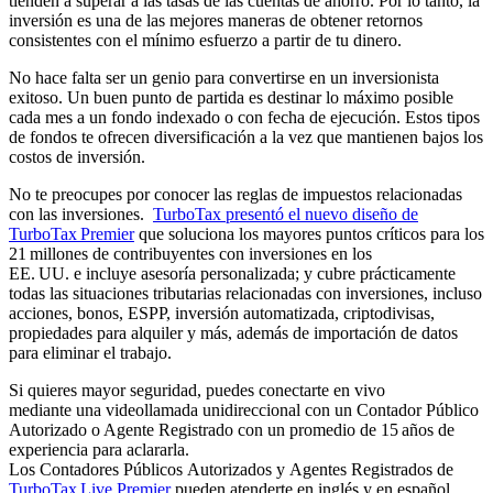
tienden a superar a las tasas de las cuentas de ahorro. Por lo tanto, la
inversión es una de las mejores maneras de obtener retornos
consistentes con el mínimo esfuerzo a partir de tu dinero.
No hace falta ser un genio para convertirse en un inversionista
exitoso. Un buen punto de partida es destinar lo máximo posible
cada mes a un fondo indexado o con fecha de ejecución. Estos tipos
de fondos te ofrecen diversificación a la vez que mantienen bajos los
costos de inversión.
No te preocupes por conocer las reglas de impuestos relacionadas
con las inversiones.
T
urboTax presentó el nuevo
diseño de
TurboTax Premier
que soluciona los mayores puntos críticos para los
21 millones de contribuyentes con inversiones en los
EE. UU.
e
incluye
asesoría
personalizada; y cubre prácticamente
todas las situaciones tributarias
relacionadas con
inversiones, incluso
acciones, bonos, ESPP, inversión automatizada, criptodivisas,
propiedades para alquiler y más, además de importación de datos
para eliminar el trabajo.
Si quieres mayor seguridad, puedes conectarte en vivo
mediante
una
video
llamada
unidireccional con un
Contador Público
Autorizado o A
gente
R
egistrado
con un promedio de 15 años de
experiencia para aclararla.
Los
C
ontadores
P
úblicos
Autorizados
y
A
gentes
R
egistrados de
TurboTax Live Premier
pueden atenderte en inglés y en español