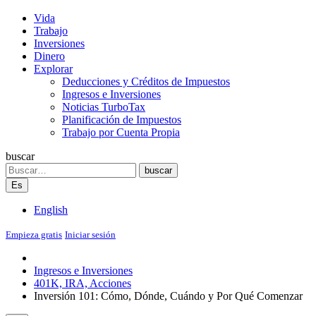
Vida
Trabajo
Inversiones
Dinero
Explorar
Deducciones y Créditos de Impuestos
Ingresos e Inversiones
Noticias TurboTax
Planificación de Impuestos
Trabajo por Cuenta Propia
buscar
Search
buscar
Es
English
Empieza gratis
Iniciar sesión
Ingresos e Inversiones
401K, IRA, Acciones
Inversión 101: Cómo, Dónde, Cuándo y Por Qué Comenzar