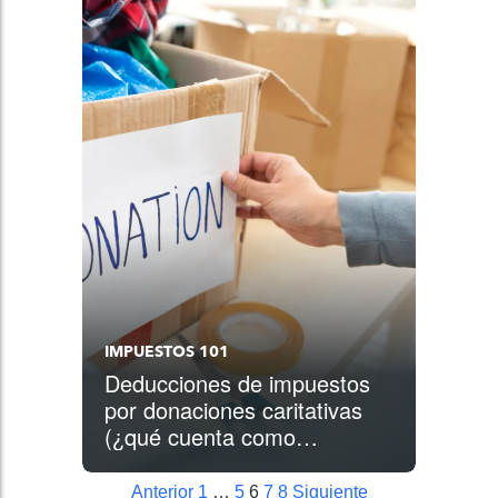
IMPUESTOS 101
Deducciones de impuestos
por donaciones caritativas
(¿qué cuenta como
donación?)
Anterior
1
…
5
6
7
8
Siguiente