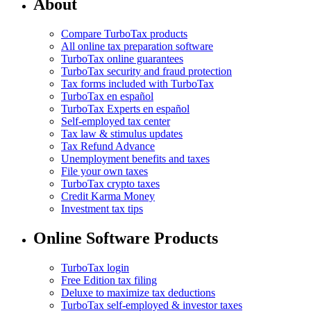
About
Compare TurboTax products
All online tax preparation software
TurboTax online guarantees
TurboTax security and fraud protection
Tax forms included with TurboTax
TurboTax en español
TurboTax Experts en español
Self-employed tax center
Tax law & stimulus updates
Tax Refund Advance
Unemployment benefits and taxes
File your own taxes
TurboTax crypto taxes
Credit Karma Money
Investment tax tips
Online Software Products
TurboTax login
Free Edition tax filing
Deluxe to maximize tax deductions
TurboTax self-employed & investor taxes