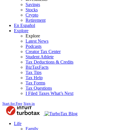
Savings
Stocks
Crypto
Retirement
En Español
Explore
Explore
Latest News
Podcasts
Creator Tax Center
Student Athlete
Tax Deductions & Credits
BizTaxFacts
Tax Tips
Tax Help
Tax Forms
Tax Questions
I Filed Taxes What’s Next
Start for Free
Sign in
Blog
Life
Family