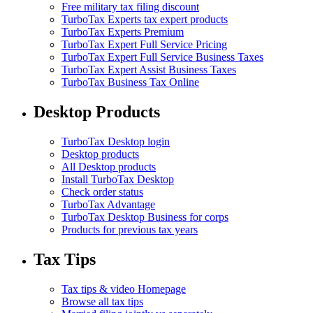
Free military tax filing discount
TurboTax Experts tax expert products
TurboTax Experts Premium
TurboTax Expert Full Service Pricing
TurboTax Expert Full Service Business Taxes
TurboTax Expert Assist Business Taxes
TurboTax Business Tax Online
Desktop Products
TurboTax Desktop login
Desktop products
All Desktop products
Install TurboTax Desktop
Check order status
TurboTax Advantage
TurboTax Desktop Business for corps
Products for previous tax years
Tax Tips
Tax tips & video Homepage
Browse all tax tips