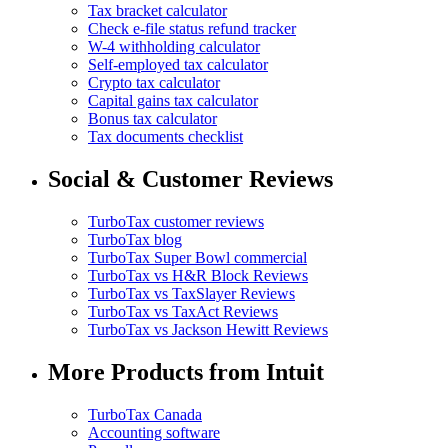
Tax bracket calculator
Check e-file status refund tracker
W-4 withholding calculator
Self-employed tax calculator
Crypto tax calculator
Capital gains tax calculator
Bonus tax calculator
Tax documents checklist
Social & Customer Reviews
TurboTax customer reviews
TurboTax blog
TurboTax Super Bowl commercial
TurboTax vs H&R Block Reviews
TurboTax vs TaxSlayer Reviews
TurboTax vs TaxAct Reviews
TurboTax vs Jackson Hewitt Reviews
More Products from Intuit
TurboTax Canada
Accounting software