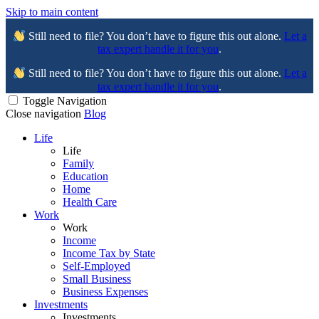
Skip to main content
Still need to file? You don’t have to figure this out alone.
Let a
tax expert handle it for you
.
Still need to file? You don’t have to figure this out alone.
Let a
tax expert handle it for you
.
Toggle Navigation
Close navigation
Blog
Life
Life
Family
Education
Home
Health Care
Work
Work
Income
Income Tax by State
Self-Employed
Small Business
Business Expenses
Investments
Investments