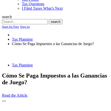
Tax Questions
I Filed Taxes What’s Next
search
Search
search
Start for Free
Sign in
Tax Planning
Cómo Se Paga Impuestos a las Ganancias de Juego?
Tax Planning
Cómo Se Paga Impuestos a las Ganancias
de Juego?
Read the Article
Open
Share
Drawer