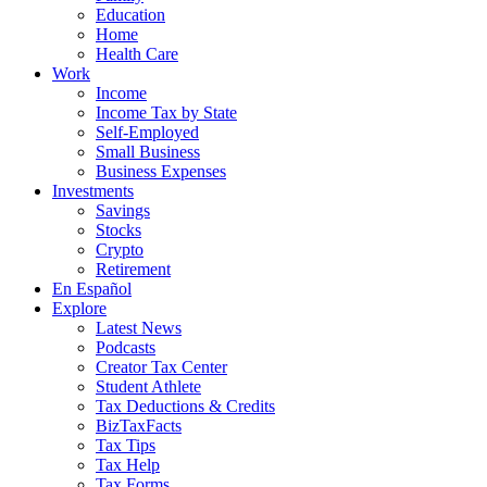
Education
Home
Health Care
Work
Income
Income Tax by State
Self-Employed
Small Business
Business Expenses
Investments
Savings
Stocks
Crypto
Retirement
En Español
Explore
Latest News
Podcasts
Creator Tax Center
Student Athlete
Tax Deductions & Credits
BizTaxFacts
Tax Tips
Tax Help
Tax Forms