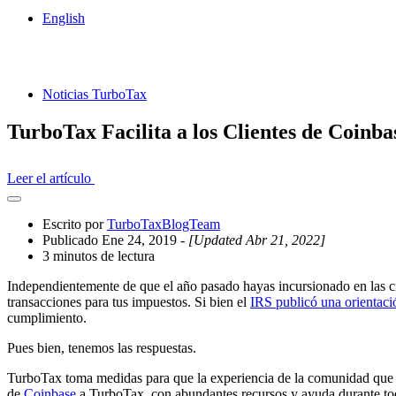
English
Noticias TurboTax
TurboTax Facilita a los Clientes de Coinb
Leer el artículo
Abrir
el
Escrito por
TurboTaxBlogTeam
cajón
Publicado Ene 24, 2019
- [Updated Abr 21, 2022]
compartido
3 minutos de lectura
Independientemente de que el año pasado hayas incursionado en las cr
transacciones para tus impuestos. Si bien el
IRS publicó una orientaci
cumplimiento.
Pues bien, tenemos las respuestas.
TurboTax toma medidas para que la experiencia de la comunidad que o
de
Coinbase
a TurboTax, con abundantes recursos y ayuda durante to