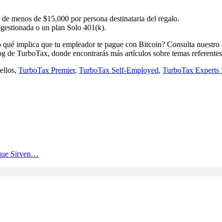
a de menos de $15,000 por persona destinataria del regalo.
gestionada o un plan Solo 401(k).
 o qué implica que tu empleador te pague con Bitcoin? Consulta nuestro 
og de TurboTax, donde encontrarás más artículos sobre temas referentes
ellos,
TurboTax Premier
,
TurboTax Self-Employed
,
TurboTax Experts 
 que Sirven…