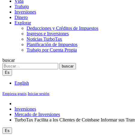
Vida
Trabajo
Inversiones
Dinero
Explorar
Deducciones y Créditos de Impuestos
Ingresos e Inversiones
Noticias TurboTax
Planificación de Impuestos
Trabajo por Cuenta Propia
buscar
Search
buscar
Es
English
Empieza gratis
Iniciar sesión
Inversiones
Mercado de Inversiones
TurboTax Facilita a los Clientes de Coinbase Informar sus Tr
Es