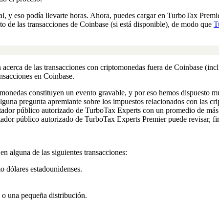
al, y eso podía llevarte horas. Ahora, puedes cargar en TurboTax Premi
sto de las transacciones de Coinbase (si está disponible), de modo que
T
cerca de las transacciones con criptomonedas fuera de Coinbase (inclui
ansacciones en Coinbase.
ptomonedas constituyen un evento gravable, y por eso hemos dispuesto m
 alguna pregunta apremiante sobre los impuestos relacionados con las 
ntador público autorizado de TurboTax Experts con un promedio de más 
tador público autorizado de TurboTax Experts Premier puede revisar, fir
en alguna de las siguientes transacciones:
o dólares estadounidenses.
 o una pequeña distribución.