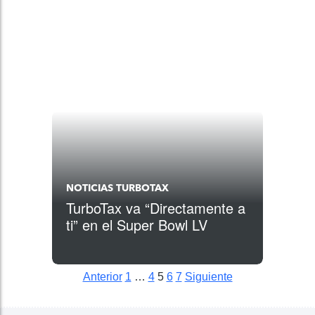
NOTICIAS TURBOTAX
TurboTax va “Directamente a
ti” en el Super Bowl LV
Anterior
1
…
4
5
6
7
Siguiente
Posts pagination
Siguiente
Siguiente
Siguiente
Siguiente
Siguiente