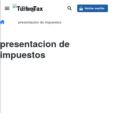
Saber más
Skip to main content
Blog
Toggle Navigation
buscar
Iniciar sesión
presentacion de impuestos
presentacion de
impuestos