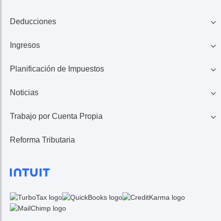
Deducciones
Ingresos
Familia
Planificación de Impuestos
401K, IRA, Acciones
Educación
Noticias
Ahorros
Ingresos de Negocio
Casa
Trabajo por Cuenta Propia
Lo Último en Impuestos
Calculadora de Impuestos
Reembolso de Impuestos
Reforma Tributaria
1099 MISC/K
Noticias TurboTax
Seguros Médicos
Gastos