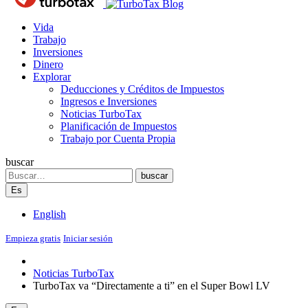
Blog
Vida
Trabajo
Inversiones
Dinero
Explorar
Deducciones y Créditos de Impuestos
Ingresos e Inversiones
Noticias TurboTax
Planificación de Impuestos
Trabajo por Cuenta Propia
buscar
Search
buscar
Es
English
Empieza gratis
Iniciar sesión
Noticias TurboTax
TurboTax va “Directamente a ti” en el Super Bowl LV