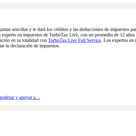
untas sencillas y te dará los créditos y las deducciones de impuestos par
n experto en impuestos de TurboTax Live, con un promedio de 12 años d
ación en su totalidad con
TurboTax Live Full Service
. Los expertos en
tar tu declaración de impuestos.
poderar y apoyar a…