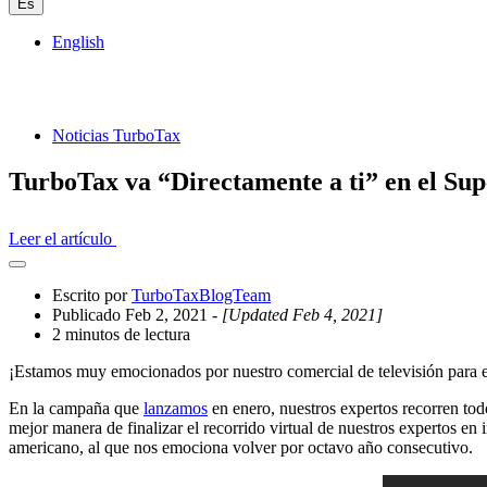
Es
English
Noticias TurboTax
TurboTax va “Directamente a ti” en el Su
Leer el artículo
Abrir
el
Escrito por
TurboTaxBlogTeam
cajón
Publicado Feb 2, 2021
- [Updated Feb 4, 2021]
compartido
2 minutos de lectura
¡Estamos muy emocionados por nuestro comercial de televisión para 
En la campaña que
lanzamos
en enero, nuestros expertos recorren to
mejor manera de finalizar el recorrido virtual de nuestros expertos en
americano, al que nos emociona volver por octavo año consecutivo.