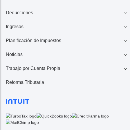
Deducciones
Ingresos
Familia
Planificación de Impuestos
401K, IRA, Acciones
Educación
Noticias
Ahorros
Ingresos de Negocio
Casa
Trabajo por Cuenta Propia
Lo Último en Impuestos
Calculadora de Impuestos
Reembolso de Impuestos
Reforma Tributaria
1099 MISC/K
Noticias TurboTax
Seguros Médicos
Gastos