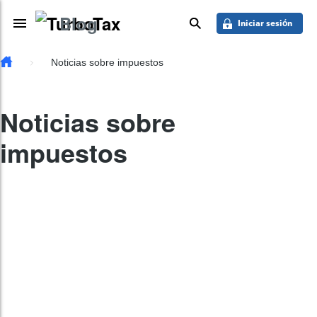
Saber más
Skip to main content
Blog
Toggle Navigation
buscar
Iniciar sesión
Noticias sobre impuestos
Noticias sobre
impuestos