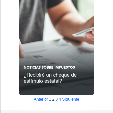
NOTICIAS SOBRE IMPUESTOS
¿Recibiré un cheque de
estímulo estatal?
Anterior
1
2
3
4
Siguiente
Posts pagination
Siguiente
Siguiente
Siguiente
Siguiente