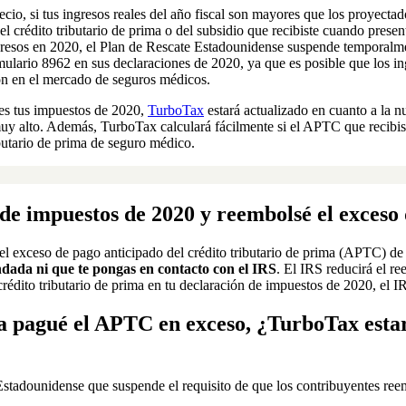
cio, si tus ingresos reales del año fiscal son mayores que los proyecta
 crédito tributario de prima o del subsidio que recibiste cuando presen
ngresos en 2020, el Plan de Rescate Estadounidense suspende temporalme
rmulario 8962 en sus declaraciones de 2020, ya que es posible que los i
on en el mercado de seguros médicos.
es tus impuestos de 2020,
TurboTax
estará actualizado en cuanto a la n
 muy alto. Además, TurboTax calculará fácilmente si el APTC que recib
ibutario de prima de seguro médico.
 de impuestos de 2020 y reembolsé el exce
 el exceso de pago anticipado del crédito tributario de prima (APTC) d
dada ni que te pongas en contacto con el IRS
. El IRS reducirá el r
rédito tributario de prima en tu declaración de impuestos de 2020, el I
ya pagué el APTC en exceso, ¿TurboTax estar
Estadounidense que suspende el requisito de que los contribuyentes reem