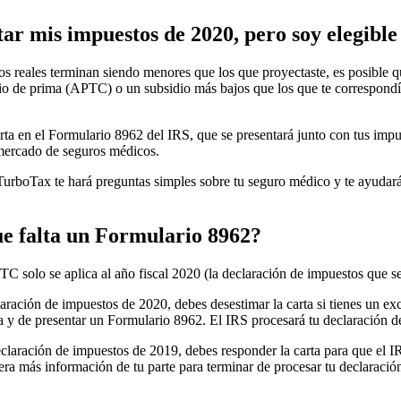
tar mis impuestos de 2020, pero soy elegible
os reales terminan siendo menores que los que proyectaste, es posible qu
io de prima (APTC) o un subsidio más bajos que los que te correspondía
reporta en el Formulario 8962 del IRS, que se presentará junto con tus i
 mercado de seguros médicos.
TurboTax te hará preguntas simples sobre tu seguro médico y te ayudará 
que falta un Formulario 8962?
C solo se aplica al año fiscal 2020 (la declaración de impuestos que s
claración de impuestos de 2020, debes desestimar la carta si tienes un 
ma y de presentar un Formulario 8962. El IRS procesará tu declaración d
declaración de impuestos de 2019, debes responder la carta para que el 
iera más información de tu parte para terminar de procesar tu declaraci