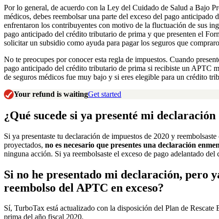
Por lo general, de acuerdo con la Ley del Cuidado de Salud a Bajo Pre
médicos, debes reembolsar una parte del exceso del pago anticipado del
enfrentaron los contribuyentes con motivo de la fluctuación de sus i
pago anticipado del crédito tributario de prima y que presenten el Fo
solicitar un subsidio como ayuda para pagar los seguros que comprar
No te preocupes por conocer esta regla de impuestos. Cuando present
pago anticipado del crédito tributario de prima si recibiste un APTC
de seguros médicos fue muy bajo y si eres elegible para un crédito tr
Your refund is waiting
Get started
¿Qué sucede si ya presenté mi declaración
Si ya presentaste tu declaración de impuestos de 2020 y reembolsaste
proyectados,
no es necesario que presentes una declaración enmen
ninguna acción. Si ya reembolsaste el exceso de pago adelantado del c
Si no he presentado mi declaración, pero 
reembolso del APTC en exceso?
Sí, TurboTax está actualizado con la disposición del Plan de Rescate 
prima del año fiscal 2020.