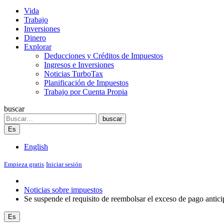
Vida
Trabajo
Inversiones
Dinero
Explorar
Deducciones y Créditos de Impuestos
Ingresos e Inversiones
Noticias TurboTax
Planificación de Impuestos
Trabajo por Cuenta Propia
buscar
Search
buscar
Es
English
Empieza gratis
Iniciar sesión
Noticias sobre impuestos
Se suspende el requisito de reembolsar el exceso de pago antici
Es