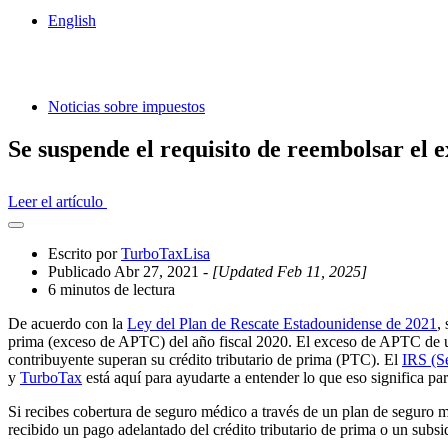
English
Noticias sobre impuestos
Se suspende el requisito de reembolsar el 
Leer el artículo
Abrir
el
Escrito por
TurboTaxLisa
cajón
Publicado Abr 27, 2021
- [Updated Feb 11, 2025]
compartido
6 minutos de lectura
De acuerdo con la
Ley del Plan de Rescate Estadounidense de 2021
,
prima (exceso de APTC) del año fiscal 2020. El exceso de APTC de un
contribuyente superan su crédito tributario de prima (PTC). El
IRS (S
y
TurboTax
está aquí para ayudarte a entender lo que eso significa par
Si recibes cobertura de seguro médico a través de un plan de seguro
recibido un pago adelantado del crédito tributario de prima o un subsi