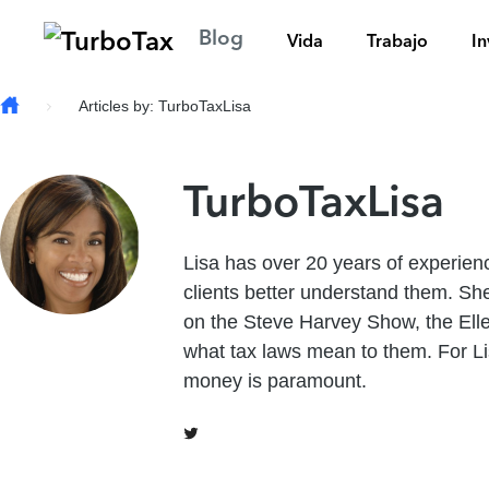
Skip to main content
Blog
Vida
Trabajo
In
Articles by: TurboTaxLisa
TurboTaxLisa
Lisa has over 20 years of experienc
clients better understand them. She
on the Steve Harvey Show, the Ell
what tax laws mean to them. For Lis
money is paramount.