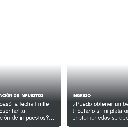
CACIÓN DE IMPUESTOS
INGRESO
pasó la fecha límite
¿Puedo obtener un be
esentar tu
tributario si mi plata
ación de impuestos?
criptomonedas se dec
asos que puedes
quiebra?