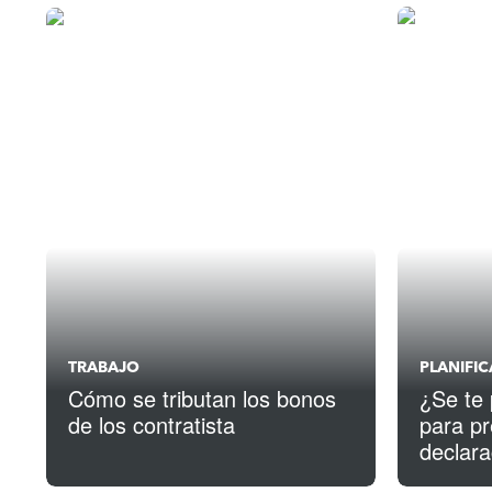
TRABAJO
PLANIFI
Cómo se tributan los bonos
¿Se te 
de los contratista
para pr
declar
Tres p