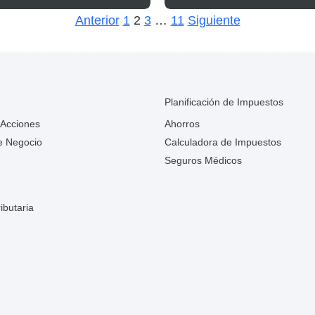
tos
Anterior
1
2
3
…
11
Siguiente
Planificación de Impuestos
 Acciones
Ahorros
e Negocio
Calculadora de Impuestos
Seguros Médicos
ibutaria