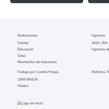
significa para ti
impues
Posts pagination
Siguiente
Siguiente
Siguiente
Siguiente
Deducciones
Ingresos
Familia
401K, IRA,
Educación
Ingresos d
Casa
Reembolso de Impuestos
Trabajo por Cuenta Propia
Reforma Tr
1099 MISC/K
Gastos