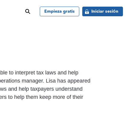
buscar
Empieza gratis
Iniciar sesión
ble to interpret tax laws and help
 operations manager. Lisa has appeared
aws and help taxpayers understand
ers to help them keep more of their