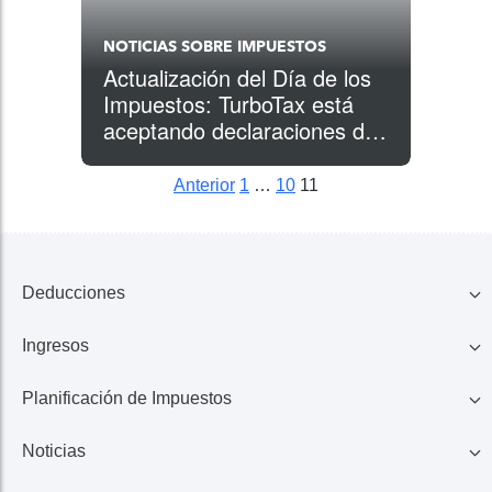
NOTICIAS SOBRE IMPUESTOS
Actualización del Día de los
Impuestos: TurboTax está
aceptando declaraciones de
impuestos presentadas
electrónicamente
Anterior
1
…
10
11
Posts pagination
Siguiente
Siguiente
Siguiente
Deducciones
Ingresos
Familia
Planificación de Impuestos
401K, IRA, Acciones
Educación
Noticias
Ahorros
Ingresos de Negocio
Casa