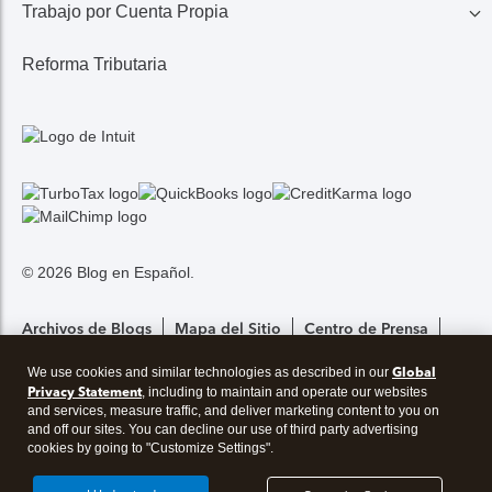
Trabajo por Cuenta Propia
Lo Último en Impuestos
Calculadora de Impuestos
Reembolso de Impuestos
Reforma Tributaria
1099 MISC/K
Noticias TurboTax
Seguros Médicos
Gastos
© 2026 Blog en Español.
Archivos de Blogs
Mapa del Sitio
Centro de Prensa
Global
We use cookies and similar technologies as described in our
Configuración De Privacidad
Privacy Statement
, including to maintain and operate our websites
and services, measure traffic, and deliver marketing content to you on
and off our sites. You can decline our use of third party advertising
Blog en Español
cookies by going to "Customize Settings".