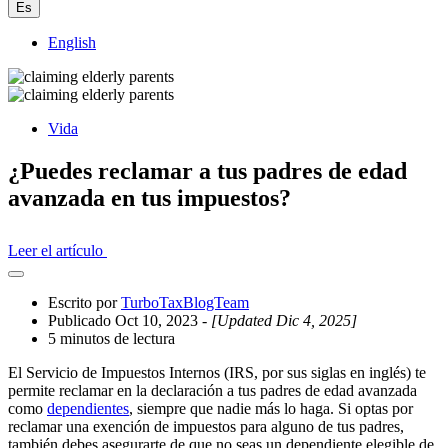
Es
English
Vida
¿Puedes reclamar a tus padres de edad
avanzada en tus impuestos?
Leer el artículo
Abrir
el
Escrito por
TurboTaxBlogTeam
cajón
Publicado Oct 10, 2023
- [Updated Dic 4, 2025]
compartido
5 minutos de lectura
El Servicio de Impuestos Internos (IRS, por sus siglas en inglés) te
permite reclamar en la declaración a tus padres de edad avanzada
como
dependientes
, siempre que nadie más lo haga. Si optas por
reclamar una exención de impuestos para alguno de tus padres,
también debes asegurarte de que no seas un dependiente elegible de