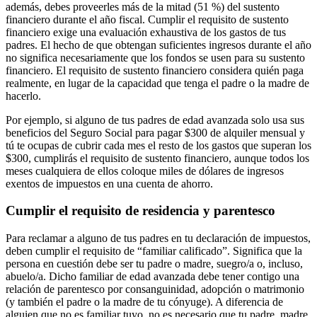
además, debes proveerles más de la mitad (51 %) del sustento
financiero durante el año fiscal. Cumplir el requisito de sustento
financiero exige una evaluación exhaustiva de los gastos de tus
padres. El hecho de que obtengan suficientes ingresos durante el año
no significa necesariamente que los fondos se usen para su sustento
financiero. El requisito de sustento financiero considera quién paga
realmente, en lugar de la capacidad que tenga el padre o la madre de
hacerlo.
Por ejemplo, si alguno de tus padres de edad avanzada solo usa sus
beneficios del Seguro Social para pagar $300 de alquiler mensual y
tú te ocupas de cubrir cada mes el resto de los gastos que superan los
$300, cumplirás el requisito de sustento financiero, aunque todos los
meses cualquiera de ellos coloque miles de dólares de ingresos
exentos de impuestos en una cuenta de ahorro.
Cumplir el requisito de residencia y parentesco
Para reclamar a alguno de tus padres en tu declaración de impuestos,
deben cumplir el requisito de “familiar calificado”. Significa que la
persona en cuestión debe ser tu padre o madre, suegro/a o, incluso,
abuelo/a. Dicho familiar de edad avanzada debe tener contigo una
relación de parentesco por consanguinidad, adopción o matrimonio
(y también el padre o la madre de tu cónyuge). A diferencia de
alguien que no es familiar tuyo, no es necesario que tu padre, madre,