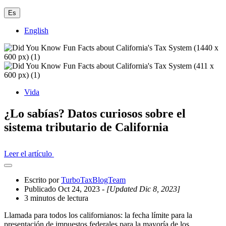
Es
English
Vida
¿Lo sabías? Datos curiosos sobre el
sistema tributario de California
Leer el artículo
Abrir
el
Escrito por
TurboTaxBlogTeam
cajón
Publicado Oct 24, 2023
- [Updated Dic 8, 2023]
compartido
3 minutos de lectura
Llamada para todos los californianos: la fecha límite para la
presentación de impuestos federales para la mayoría de los