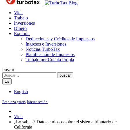
Blog
Vida
Trabajo
Inversiones
Dinero
Explorar
Deducciones y Créditos de Impuestos
Ingresos e Inversiones
Noticias TurboTax
Planificación de Impuestos
Trabajo por Cuenta Propia
buscar
Search
buscar
Es
English
Empieza gratis
Iniciar sesión
Vida
¿Lo sabías? Datos curiosos sobre el sistema tributario de
California