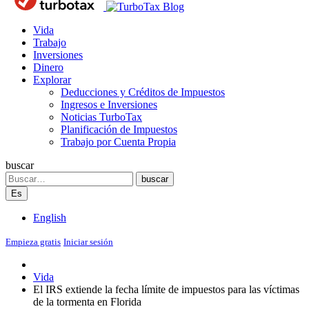
Blog
Vida
Trabajo
Inversiones
Dinero
Explorar
Deducciones y Créditos de Impuestos
Ingresos e Inversiones
Noticias TurboTax
Planificación de Impuestos
Trabajo por Cuenta Propia
buscar
Search
buscar
Es
English
Empieza gratis
Iniciar sesión
Vida
El IRS extiende la fecha límite de impuestos para las víctimas
de la tormenta en Florida