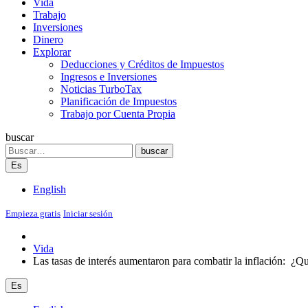
Vida
Trabajo
Inversiones
Dinero
Explorar
Deducciones y Créditos de Impuestos
Ingresos e Inversiones
Noticias TurboTax
Planificación de Impuestos
Trabajo por Cuenta Propia
buscar
Search
buscar
Es
English
Empieza gratis
Iniciar sesión
Vida
Las tasas de interés aumentaron para combatir la inflación: ¿Qué
Es