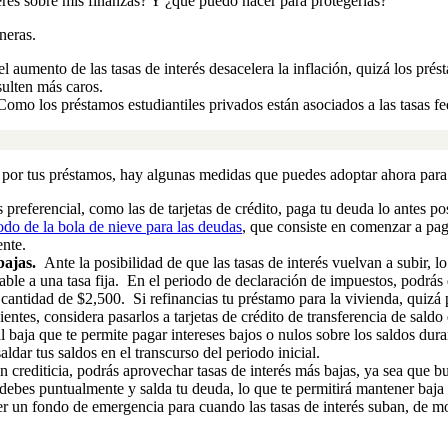
terés sobre mis finanzas? Y ¿qué puedo hacer para protegerlas?
neras.
el aumento de las tasas de interés desacelera la inflación, quizá los prés
sulten más caros.
omo los préstamos estudiantiles privados están asociados a las tasas fede
por tus préstamos, hay algunas medidas que puedes adoptar ahora para 
s preferencial, como las de tarjetas de crédito, paga tu deuda lo antes p
do de la bola de nieve para las deudas
, que consiste en comenzar a pag
ente.
bajas.
Ante la posibilidad de que las tasas de interés vuelvan a subir, l
iable a una tasa fija. En el periodo de declaración de impuestos, podrás 
a cantidad de $2,500. Si refinancias tu préstamo para la vivienda, quizá
dientes, considera pasarlos a tarjetas de crédito de transferencia de sal
cial baja que te permite pagar intereses bajos o nulos sobre los saldos d
ldar tus saldos en el transcurso del periodo inicial.
n crediticia, podrás aprovechar tasas de interés más bajas, ya sea que b
 debes puntualmente y salda tu deuda, lo que te permitirá mantener baja 
un fondo de emergencia para cuando las tasas de interés suban, de modo 