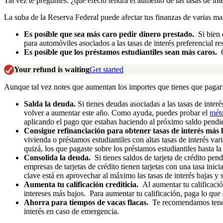
Tal vez te preguntes: ¿qué efecto tendrá el aumento de las tasas de in
La suba de la Reserva Federal puede afectar tus finanzas de varias ma
Es posible que sea más caro pedir dinero prestado.
Si bien 
para automóviles asociados a las tasas de interés preferencial re
Es posible que los préstamos estudiantiles sean más caros.
C
Your refund is waiting
Get started
Aunque tal vez notes que aumentan los importes que tienes que pagar 
Salda la deuda.
Si tienes deudas asociadas a las tasas de interé
volver a aumentar este año. Como ayuda, puedes probar el
méto
aplicando el pago que estabas haciendo al próximo saldo pendi
Consigue refinanciación para obtener tasas de interés más 
vivienda o préstamos estudiantiles con altas tasas de interés var
quizá, los que pagaste sobre los préstamos estudiantiles hasta l
Consolida la deuda.
Si tienes saldos de tarjeta de crédito pen
empresas de tarjetas de crédito tienen tarjetas con una tasa ini
clave está en aprovechar al máximo las tasas de interés bajas y sa
Aumenta tu calificación crediticia.
Al aumentar tu calificació
intereses más bajos. Para aumentar tu calificación, paga lo que
Ahorra para tiempos de vacas flacas.
Te recomendamos tener 
interés en caso de emergencia.