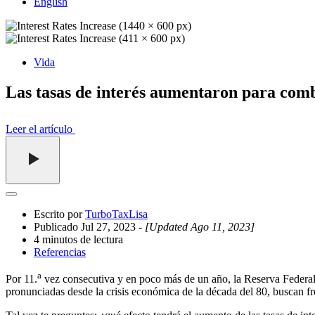
English
Vida
Las tasas de interés aumentaron para comba
Leer el artículo
Abrir
el
Escrito por
TurboTaxLisa
cajón
Publicado Jul 27, 2023
- [Updated Ago 11, 2023]
compartido
4 minutos de lectura
Referencias
a
Por 11.
vez consecutiva y en poco más de un año, la Reserva Federal a
pronunciadas desde la crisis económica de la década del 80, buscan fre