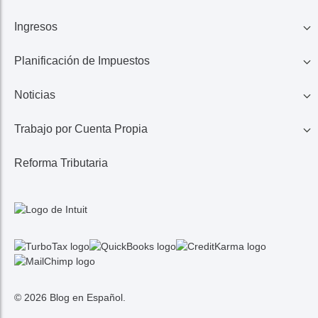
Ingresos
Familia
Planificación de Impuestos
401K, IRA, Acciones
Educación
Noticias
Ahorros
Ingresos de Negocio
Casa
Trabajo por Cuenta Propia
Lo Último en Impuestos
Calculadora de Impuestos
Reembolso de Impuestos
Reforma Tributaria
1099 MISC/K
Noticias TurboTax
Seguros Médicos
Gastos
© 2026 Blog en Español.