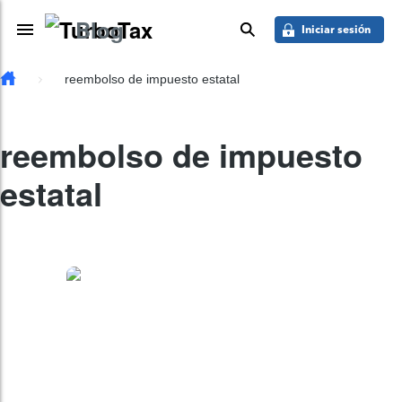
Saber más
Skip to main content
Blog
Toggle Navigation
buscar
Iniciar sesión
reembolso de impuesto estatal
reembolso de impuesto
estatal