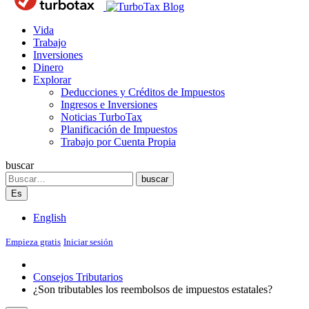
Blog
Vida
Trabajo
Inversiones
Dinero
Explorar
Deducciones y Créditos de Impuestos
Ingresos e Inversiones
Noticias TurboTax
Planificación de Impuestos
Trabajo por Cuenta Propia
buscar
Search
buscar
Es
English
Empieza gratis
Iniciar sesión
Consejos Tributarios
¿Son tributables los reembolsos de impuestos estatales?