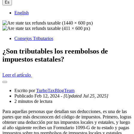
Es
English
Consejos Tributarios
¿Son tributables los reembolsos de
impuestos estatales?
Leer el artículo
Abrir
el
Escrito por
TurboTaxBlogTeam
cajón
Publicado Feb 12, 2024
- [Updated Jul 25, 2025]
compartido
2 minutos de lectura
Para aquellas personas que detallan sus deducciones, es una de las
partes que más desconocen del código de impuestos. Primero, logras
obtener una deducción por tus impuestos locales y estatales, y luego
al año siguiente recibes un Formulario 1099-G de tu estado y pagas
impuestos sobre tus reembolsos de impuestos locales y estatales.