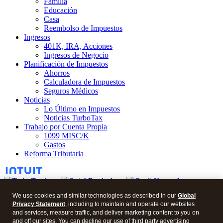
Familia
Educación
Casa
Reembolso de Impuestos
Ingresos
401K, IRA, Acciones
Ingresos de Negocio
Planificación de Impuestos
Ahorros
Calculadora de Impuestos
Seguros Médicos
Noticias
Lo Último en Impuestos
Noticias TurboTax
Trabajo por Cuenta Propia
1099 MISC/K
Gastos
Reforma Tributaria
We use cookies and similar technologies as described in our
Global
Privacy Statement
, including to maintain and operate our websites
© 2026 Blog en Español.
and services, measure traffic, and deliver marketing content to you on
and off our sites. You can decline our use of third party advertising