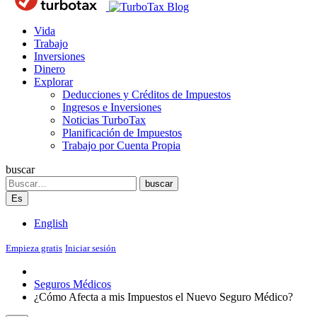
Blog
Vida
Trabajo
Inversiones
Dinero
Explorar
Deducciones y Créditos de Impuestos
Ingresos e Inversiones
Noticias TurboTax
Planificación de Impuestos
Trabajo por Cuenta Propia
buscar
Search
buscar
Es
English
Empieza gratis
Iniciar sesión
Seguros Médicos
¿Cómo Afecta a mis Impuestos el Nuevo Seguro Médico?