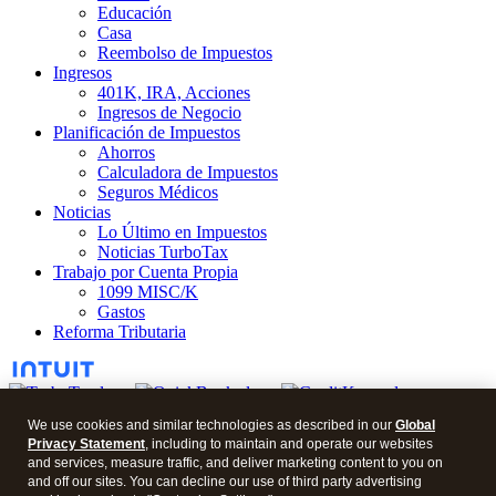
Educación
Casa
Reembolso de Impuestos
Ingresos
401K, IRA, Acciones
Ingresos de Negocio
Planificación de Impuestos
Ahorros
Calculadora de Impuestos
Seguros Médicos
Noticias
Lo Último en Impuestos
Noticias TurboTax
Trabajo por Cuenta Propia
1099 MISC/K
Gastos
Reforma Tributaria
We use cookies and similar technologies as described in our
Global
Privacy Statement
, including to maintain and operate our websites
© 2026 Blog en Español.
and services, measure traffic, and deliver marketing content to you on
and off our sites. You can decline our use of third party advertising
Archivos de Blogs