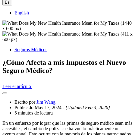
Es
English
Seguros Médicos
¿Cómo Afecta a mis Impuestos el Nuevo
Seguro Médico?
Leer el artículo
Abrir
el
Escrito por
Jim Wang
cajón
Publicado May 17, 2024
- [Updated Feb 3, 2026]
compartido
5 minutos de lectura
En un esfuerzo por lograr que las primas de seguro médico sean más
accesibles, el cambio de polizas se ha vuelto prácticamente un
evento anual. Esto ocurre con la mayoría de los planes patrocinados