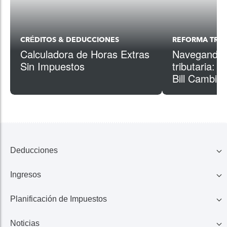
CRÉDITOS & DEDUCCIONES
REFORMA TRIB
Calculadora de Horas Extras
Navegando p
Sin Impuestos
tributaria: 
Bill Cambios
Deducciones
Ingresos
Familia
Planificación de Impuestos
401K, IRA, Acciones
Educación
Noticias
Ahorros