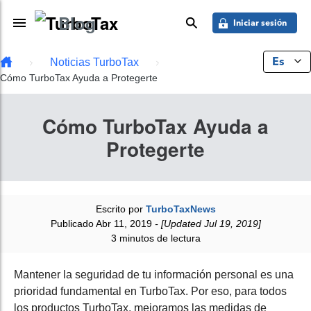
Saber más
Skip to main content
Blog
Toggle Navigation
buscar
Iniciar sesión
Es
Noticias TurboTax
Cómo TurboTax Ayuda a Protegerte
Cómo TurboTax Ayuda a
Protegerte
Escrito por
TurboTaxNews
Publicado Abr 11, 2019
- [Updated Jul 19, 2019]
3 minutos de lectura
Mantener la seguridad de tu información personal es una
prioridad fundamental en TurboTax. Por eso, para todos
los productos TurboTax, mejoramos las medidas de