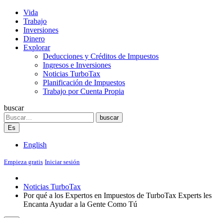
Vida
Trabajo
Inversiones
Dinero
Explorar
Deducciones y Créditos de Impuestos
Ingresos e Inversiones
Noticias TurboTax
Planificación de Impuestos
Trabajo por Cuenta Propia
buscar
Search
buscar
Es
English
Empieza gratis
Iniciar sesión
Noticias TurboTax
Por qué a los Expertos en Impuestos de TurboTax Experts les
Encanta Ayudar a la Gente Como Tú