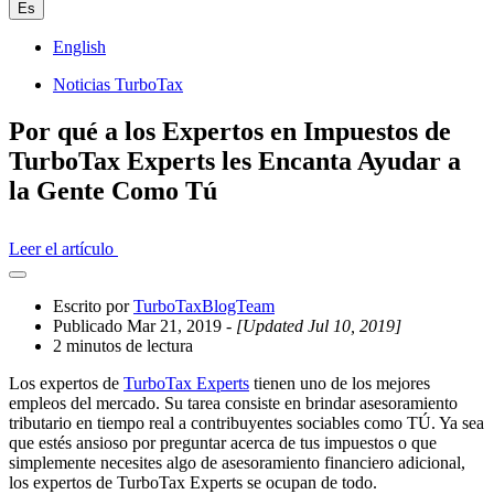
Es
English
Noticias TurboTax
Por qué a los Expertos en Impuestos de
TurboTax Experts les Encanta Ayudar a
la Gente Como Tú
Leer el artículo
Abrir
el
Escrito por
TurboTaxBlogTeam
cajón
Publicado Mar 21, 2019
- [Updated Jul 10, 2019]
compartido
2 minutos de lectura
Los expertos de
TurboTax Experts
tienen uno de los mejores
empleos del mercado. Su tarea consiste en brindar asesoramiento
tributario en tiempo real a contribuyentes sociables como TÚ. Ya sea
que estés ansioso por preguntar acerca de tus impuestos o que
simplemente necesites algo de asesoramiento financiero adicional,
los expertos de TurboTax Experts se ocupan de todo.