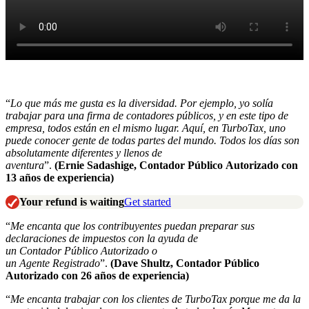
“
Lo que más me gusta es la diversidad. Por ejemplo, yo solía
trabajar para
una firma de contadores
públicos, y en este tipo de
empresa, todos están en el mismo lugar. Aquí, en TurboTax, uno
puede conocer gente de todas partes del mundo. Todos los días son
absolutamente diferentes y llenos de
aventura
”.
(Ernie
Sadashige
,
C
ontador
P
úblico
Autorizado
con
13 años de experiencia)
Your refund is waiting
Get started
“
Me encanta que los contribuyentes puedan preparar sus
declaraciones de impuestos con la ayuda de
un
C
ontador
P
úblico
Autorizado
o
un
A
gente
Registrado
”.
(Dave
Shultz
,
Contador Público
Autorizado
con 26 años de experiencia)
“
Me encanta trabajar con los clientes de TurboTax porque me da la