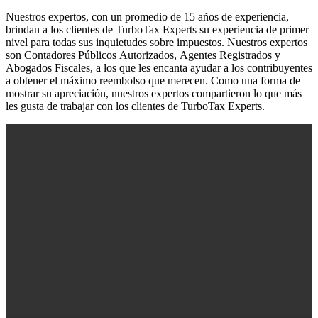
Nuestros expertos, con un promedio de 15 años de experiencia,
brindan a los clientes de TurboTax Experts su experiencia de primer
nivel para todas sus inquietudes
sobre impuestos
. Nuestros expertos
son
C
ontadores
P
úblicos
Autorizados
,
A
gentes
Registrados
y
A
bogados
Fisc
a
les
, a los que les encanta ayudar a los contribuyentes
a obtener el máximo reembolso que merecen. Como una forma de
mostrar su apreciación, nuestros expertos compartieron lo que más
les gusta de trabajar con los clientes de TurboTax Experts.