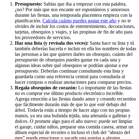
Presupuesto:
Sabías que iba a empezar con esta palabra,
¿no? Por más que nos encante ser espontáneos y amorosos
durante las fiestas, una temporada placentera empieza con la
planificación.
Calcula cuánto puedes gastar este año
y no te
olvides de incluir los costos de entretenimiento, decoraciones,
tarjetas, obsequios y viajes, y las propinas de fin de año para
los proveedores de servicios.
Haz una lista (y revísala dos veces):
Santa hace su lista y tú
también deberías hacerla e incluir en ella los nombres de todas
las personas a las que quieres darles un obsequio, cuánto del
presupuesto de obsequios puedes gastar en cada una y
algunas ideas sobre qué obsequios se podrían ajustar a ese
presupuesto. Deberías continuar consultando esta lista y
guardarla como una referencia central para consultarla al
hacer compras o realizar anotaciones para comparar precios.
Regala obsequios de corazón:
Lo importante de las fiestas
no es comprar ese último producto electrónico increíble.
Agrega emoción a las fiestas dando amor y creando recuerdos
que fácilmente durarán más de que lo que esté debajo del
árbol. Todavía estás a tiempo de hacer algo con tus propias
manos, ya sea una bufanda tejida, una artesanía o galletas y
dulces. O promete algo para el año nuevo: puede ser limpiar
el garaje, cuidar niños, preparar una comida casera, armar un
álbum especial de recortes o incluso el club del “abrazo del
mes” puede emocionar y sacarle una sonrisa a alguien.