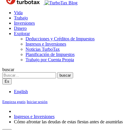
Blog
Vida
Trabajo
Inversiones
Dinero
Explorar
Deducciones y Créditos de Impuestos
Ingresos e Inversiones
Noticias TurboTax
Planificación de Impuestos
Trabajo por Cuenta Propia
buscar
Search
buscar
Es
English
Empieza gratis
Iniciar sesión
Ingresos e Inversiones
Cómo afrontar las deudas de estas fiestas antes de asumirlas