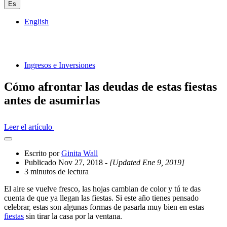
Es
English
Ingresos e Inversiones
Cómo afrontar las deudas de estas fiestas
antes de asumirlas
Leer el artículo
Abrir
el
Escrito por
Ginita Wall
cajón
Publicado Nov 27, 2018
- [Updated Ene 9, 2019]
compartido
3 minutos de lectura
El aire se vuelve fresco, las hojas cambian de color y tú te das
cuenta de que ya llegan las fiestas. Si este año tienes pensado
celebrar, estas son algunas formas de pasarla muy bien en estas
fiestas
sin tirar la casa por la ventana.