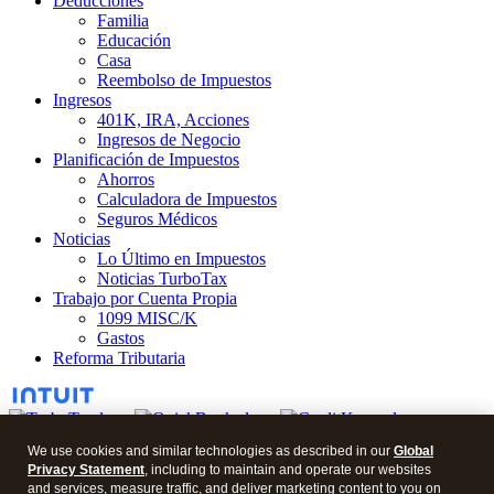
Deducciones
Familia
Educación
Casa
Reembolso de Impuestos
Ingresos
401K, IRA, Acciones
Ingresos de Negocio
Planificación de Impuestos
Ahorros
Calculadora de Impuestos
Seguros Médicos
Noticias
Lo Último en Impuestos
Noticias TurboTax
Trabajo por Cuenta Propia
1099 MISC/K
Gastos
Reforma Tributaria
We use cookies and similar technologies as described in our
Global
Privacy Statement
, including to maintain and operate our websites
© 2026 Blog en Español.
and services, measure traffic, and deliver marketing content to you on