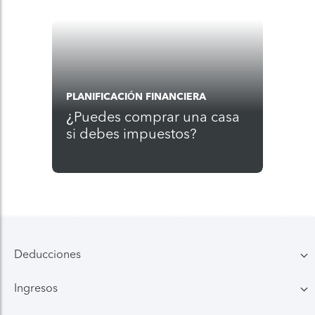
PLANIFICACIÓN FINANCIERA
¿Puedes comprar una casa
si debes impuestos?
Deducciones
Ingresos
Familia