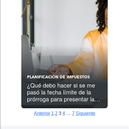
PLANIFICACIÓN DE IMPUESTOS
¿Qué debo hacer si se me
pasó la fecha límite de la
prórroga para presentar la
declaración de impuestos?
Anterior
1
2
3
4
…
7
Siguiente
Posts pagination
Siguiente
Siguiente
Siguiente
Siguiente
Siguiente