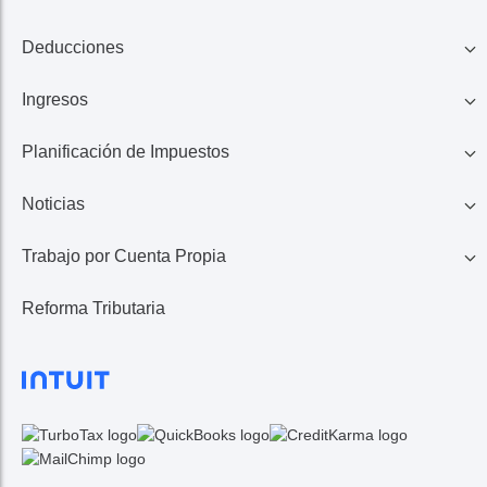
Deducciones
Ingresos
Familia
Planificación de Impuestos
401K, IRA, Acciones
Educación
Noticias
Ahorros
Ingresos de Negocio
Casa
Trabajo por Cuenta Propia
Lo Último en Impuestos
Calculadora de Impuestos
Reembolso de Impuestos
Reforma Tributaria
1099 MISC/K
Noticias TurboTax
Seguros Médicos
Gastos