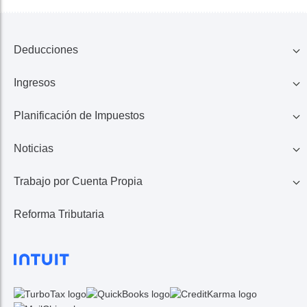
Deducciones
Ingresos
Familia
Planificación de Impuestos
401K, IRA, Acciones
Educación
Noticias
Ahorros
Ingresos de Negocio
Casa
Trabajo por Cuenta Propia
Lo Último en Impuestos
Calculadora de Impuestos
Reembolso de Impuestos
Reforma Tributaria
1099 MISC/K
Noticias TurboTax
Seguros Médicos
Gastos