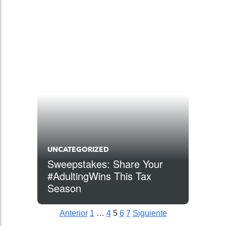
UNCATEGORIZED
Sweepstakes: Share Your
#AdultingWins This Tax
Season
Anterior
1
…
4
5
6
7
Siguiente
Posts pagination
Siguiente
Siguiente
Siguiente
Siguiente
Siguiente