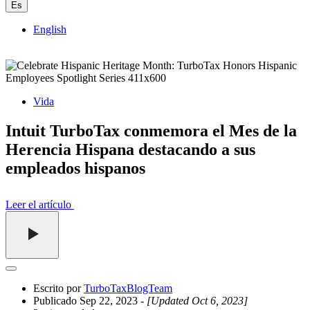
Es
English
Vida
Intuit TurboTax conmemora el Mes de la
Herencia Hispana destacando a sus
empleados hispanos
Leer el artículo
Abrir
el
Escrito por
TurboTaxBlogTeam
cajón
Publicado Sep 22, 2023
- [Updated Oct 6, 2023]
compartido