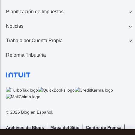
Planificación de Impuestos
401K, IRA, Acciones
Educación
Noticias
Ahorros
Ingresos de Negocio
Casa
Trabajo por Cuenta Propia
Lo Último en Impuestos
Calculadora de Impuestos
Reembolso de Impuestos
Reforma Tributaria
1099 MISC/K
Noticias TurboTax
Seguros Médicos
Gastos
© 2026 Blog en Español.
Archivos de Blogs
Mapa del Sitio
Centro de Prensa