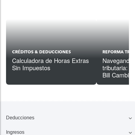
CRÉDITOS & DEDUCCIONES
REFORMA TRIB
Calculadora de Horas Extras
Navegando p
Sin Impuestos
tributaria: 
Bill Cambios
Deducciones
Ingresos
Familia