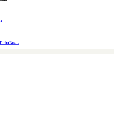
dos…
os TurboTax…