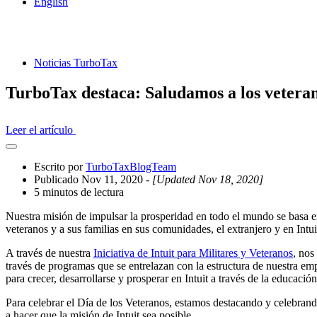
English
Noticias TurboTax
TurboTax destaca: Saludamos a los veteran
Leer el artículo
Abrir
el
Escrito por
TurboTaxBlogTeam
cajón
Publicado Nov 11, 2020
- [Updated Nov 18, 2020]
compartido
5 minutos de lectura
Nuestra misión de impulsar la prosperidad en todo el mundo se basa en
veteranos y a sus familias en sus comunidades, el extranjero y en Intu
A través de nuestra
Iniciativa de Intuit para Militares y Veteranos
, nos
través de programas que se entrelazan con la estructura de nuestra em
para crecer, desarrollarse y prosperar en Intuit a través de la educación,
Para celebrar el Día de los Veteranos, estamos destacando y celebrand
a hacer que la misión de Intuit sea posible.