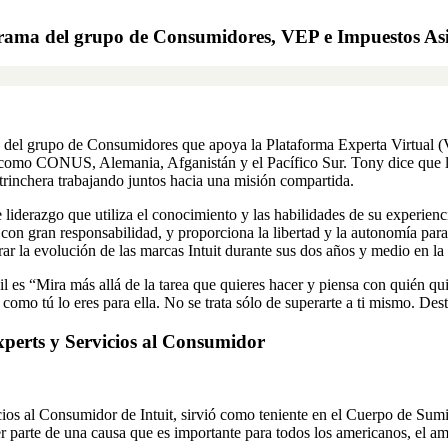
grama del grupo de Consumidores, VEP e Impuestos Asi
 del grupo de Consumidores que apoya la Plataforma Experta Virtual (V
omo CONUS, Alemania, Afganistán y el Pacífico Sur. Tony dice que la pa
 trinchera trabajando juntos hacia una misión compartida.
liderazgo que utiliza el conocimiento y las habilidades de su experienci
) con gran responsabilidad, y proporciona la libertad y la autonomía par
rar la evolución de las marcas Intuit durante sus dos años y medio en la
il es “Mira más allá de la tarea que quieres hacer y piensa con quién qu
 como tú lo eres para ella. No se trata sólo de superarte a ti mismo. Dest
xperts y Servicios al Consumidor
os al Consumidor de Intuit, sirvió como teniente en el Cuerpo de Sumi
 ser parte de una causa que es importante para todos los americanos, el a