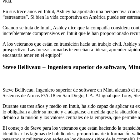
vida.
En sus trece años en Intuit, Ashley ha aportado una perspectiva crucia
“estresantes”. Si bien la vida corporativa en América puede ser estresa
Cuando se trata de Intuit, Ashley dice que la compañía considera cont
increíblemente comprensivos en Intuit que le han proporcionado recurs
A los veteranos que están en transición hacia un trabajo civil, Ashley
prospectivo. Las fuerzas armadas te enseñan a liderar, aprender rápid
encantaría tener en el equipo!”
Steve Belliveau – Ingeniero superior de software, Min
Steve Belliveau, Ingeniero superior de software en Mint, alcanzó el r
Sistemas de Armas F/A-18 en San Diego, CA. Al igual que Tony, Steve r
Durante sus tres años y medio en Intuit, ha sido capaz de aplicar su e
lo obligaban a abrir su mente y a adaptarse a medida que la situación c
debido a la misión y los valores centrales de la empresa, que permite 
El consejo de Steve para los veteranos que están haciendo la transició
identificar las lagunas de habilidades, proporcionarte información val
veteranos y militares con sedes en los diversos sitios de la compañía In