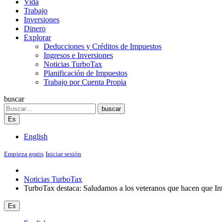
Vida
Trabajo
Inversiones
Dinero
Explorar
Deducciones y Créditos de Impuestos
Ingresos e Inversiones
Noticias TurboTax
Planificación de Impuestos
Trabajo por Cuenta Propia
buscar
Search
buscar
Es
English
Empieza gratis
Iniciar sesión
Noticias TurboTax
TurboTax destaca: Saludamos a los veteranos que hacen que Int
Es