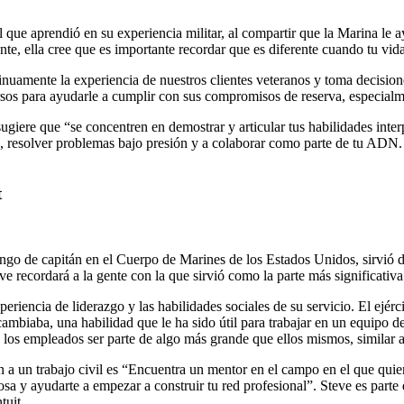
l que aprendió en su experiencia militar, al compartir que la Marina le 
nte, ella cree que es importante recordar que es diferente cuando tu vida
inuamente la experiencia de nuestros clientes veteranos y toma decision
os para ayudarle a cumplir con sus compromisos de reserva, especialmen
 sugiere que “se concentren en demostrar y articular tus habilidades int
o, resolver problemas bajo presión y a colaborar como parte de tu ADN. 
t
ango de capitán en el Cuerpo de Marines de los Estados Unidos, sirvió d
ecordará a la gente con la que sirvió como la parte más significativa 
xperiencia de liderazgo y las habilidades sociales de su servicio. El ejé
ambiaba, una habilidad que le ha sido útil para trabajar en un equipo de 
a los empleados ser parte de algo más grande que ellos mismos, similar a 
n a un trabajo civil es “Encuentra un mentor en el campo en el que quie
iosa y ayudarte a empezar a construir tu red profesional”. Steve es part
tuit.