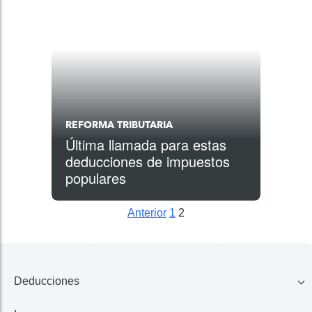
REFORMA TRIBUTARIA
Última llamada para estas
deducciones de impuestos
populares
Anterior
1
2
Posts pagination
Siguiente
Siguiente
Deducciones