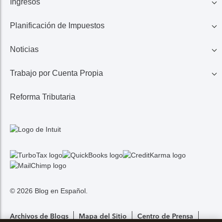
Ingresos
Familia
Planificación de Impuestos
401K, IRA, Acciones
Educación
Noticias
Ahorros
Ingresos de Negocio
Casa
Trabajo por Cuenta Propia
Lo Último en Impuestos
Calculadora de Impuestos
Reembolso de Impuestos
Reforma Tributaria
1099 MISC/K
Noticias TurboTax
Seguros Médicos
Gastos
© 2026 Blog en Español.
Archivos de Blogs
Mapa del Sitio
Centro de Prensa