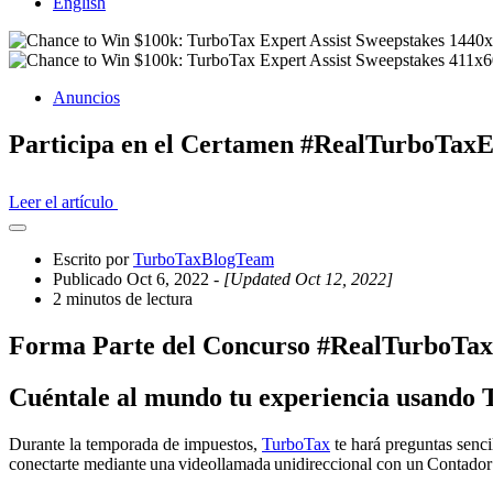
English
Anuncios
Participa en el Certamen #RealTurboTaxE
Leer el artículo
Abrir
el
Escrito por
TurboTaxBlogTeam
cajón
Publicado Oct 6, 2022
- [Updated Oct 12, 2022]
compartido
2 minutos de lectura
Forma
P
arte del
C
oncurso
#
RealTurboTax
Cuéntale al mundo tu experiencia usando 
Durante la temporada de
i
mpuestos
,
TurboTax
te h
ará preguntas senci
conectarte
mediante una videollamada unidireccional con un Contador