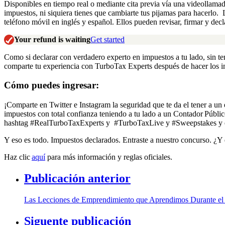
Disponibles en tiempo real
o
mediante cita previa
vía
una videollamad
impuestos, ni siquiera tienes que cambiarte tus pijamas para hacerlo
.
teléfono móvil en
inglés
y español. Ellos pueden revisar, firmar y decl
Your refund is waiting
Get started
Como si declarar con verdadero experto en impuestos a tu lado, sin tene
comparte tu experiencia con TurboTax Experts después de hacer los 
Cómo puedes ingresar:
¡Comparte
en Twitter e Instagram la seguridad que te da
el
tener a un
impuestos con total confianza teniendo a tu lado a un Contador Públi
hashtag
#
RealTurboTaxExperts
y
#
TurboTaxLive
y
#
Sweepstakes
y 
Y eso es todo. Impuestos declarados
. Entraste a nuestro
concurso. ¿Y
Haz clic
aquí
para
más
información
y reglas oficiales
.
Publicación anterior
Las Lecciones de Emprendimiento que Aprendimos Durante e
Siguente publicación