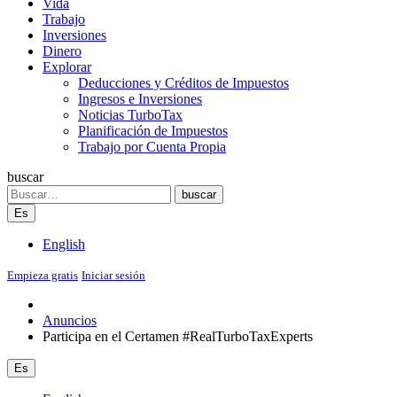
Vida
Trabajo
Inversiones
Dinero
Explorar
Deducciones y Créditos de Impuestos
Ingresos e Inversiones
Noticias TurboTax
Planificación de Impuestos
Trabajo por Cuenta Propia
buscar
Search
buscar
Es
English
Empieza gratis
Iniciar sesión
Anuncios
Participa en el Certamen #RealTurboTaxExperts
Es