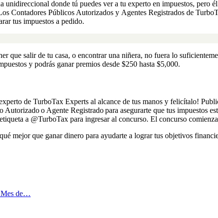
a unidireccional donde
tú
puedes ver a tu experto en impuestos, pero
é
Los
Contadores Públicos Autorizados
y
Agentes Registrados
de TurboTa
arar tus impuestos a pedido.
r que salir de tu casa, o encontrar una niñera, no fuera lo suficienteme
impuestos y podrás ganar premios desde $250 hasta $5,000.
experto
de TurboTax Experts al alcance de tus manos y
felicítalo
!
Publi
co Autorizado o Agente Registrado para asegurarte que tus impuestos e
etiqueta a
@TurboTax
para ingresar al concurso. El concurso comienza 
 qu
é
mejor que ganar dinero para ayudarte a lograr tus ob
jetivos financi
l Mes de…