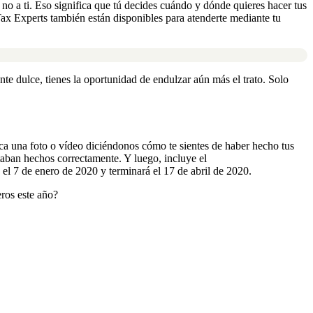
l no a ti.
Eso significa que tú decides cuándo y dónde quieres hacer tus
x Experts también está
n
disponibles para atenderte mediante tu
nte dulce, tienes la oportunidad de endulzar aún más el trato. Solo
ca una foto o vídeo diciéndonos cómo te sientes de haber hecho tus
staban hechos correctamente.
Y luego, incluye
el
el 7 de enero de 2020 y terminará el 17 de abril de 2020.
eros este año?