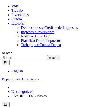
Vida
Trabajo
Inversiones
Dinero
Explorar
Deducciones y Créditos de Impuestos
Ingresos e Inversiones
Noticias TurboTax
Planificación de Impuestos
Trabajo por Cuenta Propia
buscar
Search
buscar
Es
English
Empieza gratis
Iniciar sesión
Uncategorized
FSA 101 – FSA Basics
Es