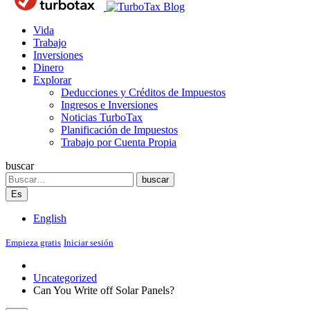
Blog
Vida
Trabajo
Inversiones
Dinero
Explorar
Deducciones y Créditos de Impuestos
Ingresos e Inversiones
Noticias TurboTax
Planificación de Impuestos
Trabajo por Cuenta Propia
buscar
Search
buscar
Es
English
Empieza gratis
Iniciar sesión
Uncategorized
Can You Write off Solar Panels?