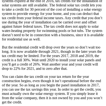
systems expired at the end of 2016, tax credits for the installation of
solar systems are still available. The federal solar tax credit lets you
to take a credit for 30 percent of the cost of installing a solar energy
system to provide energy for your home, and you can deduct that
tax credit from your federal income taxes. Any credit that you don’t
use during the year of installation can be carried over and offset
against future federal taxes. The tax credit does not apply to solar
water-heating property for swimming pools or hot tubs. The system
doesn’t need to be in connection with a business, since it is available
for residential use as well.
But the residential credit will drop over the years so don’t wait too
long. It is now available through 2021, though in the later years the
tax credit may be limited. For the years 2017, 2018 and 2019, the
credit is a full 30%. Wait until 2020 to install your solar panels and
you’ll get a credit of 26%. Wait another year and your credit will
drop to 22% for 2021, and to zero after that.
You can claim the tax credit on your tax return for the year
construction begins, even though it isn’t operational before the end
of the year. So as long as you begin the panel installation in 2017,
you can use the tax savings this year. In order to get the credit, you
must actually own the solar energy system. If you simply lease it
from the solar company, then it is not owned by you and you won’t
get the credit.