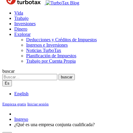
Blog
Vida
Trabajo
Inversiones
Dinero
Explorar
Deducciones y Créditos de Impuestos
Ingresos e Inversiones
Noticias TurboTax
Planificación de Impuestos
Trabajo por Cuenta Propia
buscar
Search
buscar
Es
English
Empieza gratis
Iniciar sesión
Ingreso
¿Qué es una empresa conjunta cualificada?