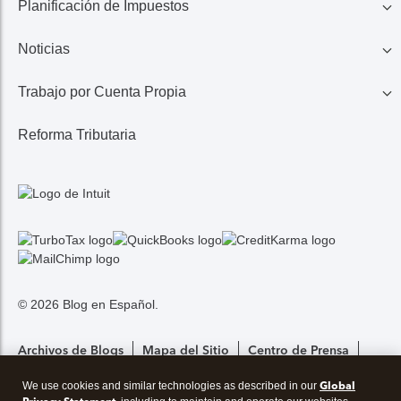
Planificación de Impuestos
401K, IRA, Acciones
Educación
Noticias
Ahorros
Ingresos de Negocio
Casa
Trabajo por Cuenta Propia
Lo Último en Impuestos
Calculadora de Impuestos
Reembolso de Impuestos
Reforma Tributaria
1099 MISC/K
Noticias TurboTax
Seguros Médicos
Gastos
© 2026 Blog en Español.
Archivos de Blogs
Mapa del Sitio
Centro de Prensa
Global
We use cookies and similar technologies as described in our
Configuración De Privacidad