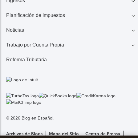
Ingresos
Familia
Planificación de Impuestos
401K, IRA, Acciones
Educación
Noticias
Ahorros
Ingresos de Negocio
Casa
Trabajo por Cuenta Propia
Lo Último en Impuestos
Calculadora de Impuestos
Reembolso de Impuestos
Reforma Tributaria
1099 MISC/K
Noticias TurboTax
Seguros Médicos
Gastos
© 2026 Blog en Español.
Archivos de Blogs
Mapa del Sitio
Centro de Prensa