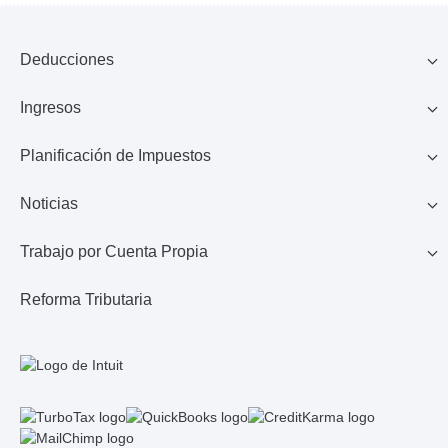
Deducciones
Ingresos
Familia
Planificación de Impuestos
401K, IRA, Acciones
Educación
Noticias
Ahorros
Ingresos de Negocio
Casa
Trabajo por Cuenta Propia
Lo Último en Impuestos
Calculadora de Impuestos
Reembolso de Impuestos
Reforma Tributaria
1099 MISC/K
Noticias TurboTax
Seguros Médicos
Gastos