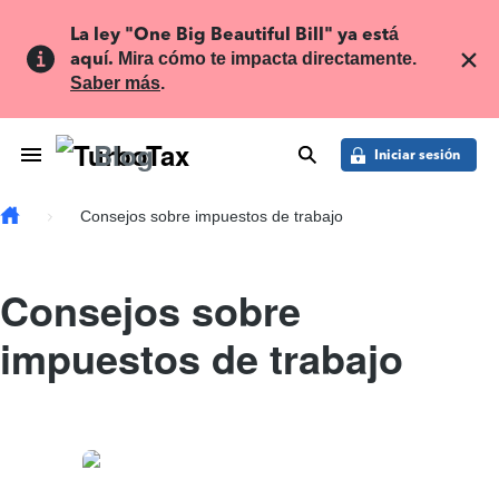
Skip to main content
La ley "One Big Beautiful Bill" ya está 
aquí.
 Mira cómo te impacta directamente. 
Saber más
.
Blog
Toggle Navigation
buscar
Iniciar sesión
Consejos sobre impuestos de trabajo
Consejos sobre
impuestos de trabajo