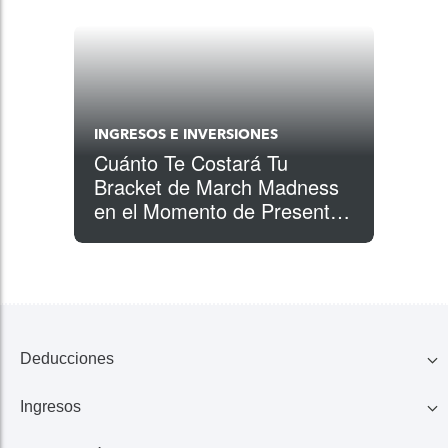
INGRESOS E INVERSIONES
Cuánto Te Costará Tu
Bracket de March Madness
en el Momento de Presentar
tu Declaración de Impuestos
Deducciones
Ingresos
Familia