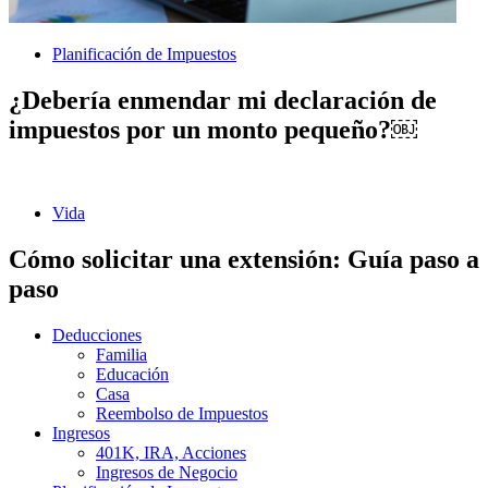
Planificación de Impuestos
¿Debería enmendar mi declaración de
impuestos por un monto pequeño?￼
Vida
Cómo solicitar una extensión: Guía paso a
paso
Deducciones
Familia
Educación
Casa
Reembolso de Impuestos
Ingresos
401K, IRA, Acciones
Ingresos de Negocio