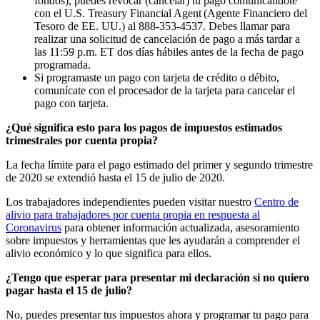
fondos), puede
s
revocar (cancelar)
t
u pago comunicándo
t
e
con el
U.S. Treasury Financial Agent
(
Agente Financiero del
Tesoro de EE. UU.
)
a
l 888-353-4537. Debe
s
llamar para
realizar una solicitud de cancelación de pago a más tardar a
las 11:59 p.m. ET dos días hábiles antes de la fecha de pago
programada.
Si program
aste
un pago con tarjeta de crédito o débito,
comuní
cat
e con el procesador de la tarjeta para cancelar el
pago con tarjeta.
¿Qué significa esto para los pagos de impuestos estimados
trimestrales por cuenta propia?
La fecha límite para el pago estimado del primer y segundo trimestre
de 2020 se extendió hasta el 15 de julio de 2020.
Los trabajadores independientes pueden visitar nuestro
Centro de
alivio para trabajadores por cuenta propia en respuesta al
Coronavirus
para obtener información actualizada, asesoramiento
sobre impuestos y herramientas que les ayudarán a comprender el
alivio económico y lo que significa para ellos.
¿Tengo que esperar para presenta
r mi declaración
si no quiero
pagar hasta el 15 de julio?
No, puede
s
presentar
t
us impuestos ahora y programar
t
u pago para