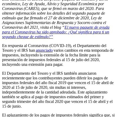
económico, Ley de Ayuda, Alivio y Seguridad Económica por
Coronavirus (CARES), que se firmó en marzo del 2020.
Para
obtener información sobre los detalles del segundo paquete de
estímulo que fue firmado el 27 de diciembre de 2020, Ley de
Asignaciones Suplementarias de Respuesta y Socorro contra el
Coronavirus del 2021, visita el blog “
E
l nuevo paquete de ayuda
para el Coronavirus ha sido aprobado: ¿Qué significa para ti un
segundo cheque de estímulo?”
En respuesta al
C
oronavirus
(COVID-19), el Departamento del
Tesoro y el IRS han
anunciado
varios cambios en esta temporada de
impuestos, incluyendo
la extensión de la fecha límite para la
presentación de impuestos federales al 15 de julio del 2020
,
incluyendo una extensión para pagar
.
El Departamento del Tesoro y el IRS también anunciaron
recientemente
que los contribuyentes pueden diferir los pagos de
impuesto
s
federal
es
del año fiscal 2019 que vencen el 15 de abril de
2020 al 15 de julio de 2020, sin multas ni intereses,
independientemente de la cantidad adeudada. Este aplazamiento
también se aplica al pago de impuestos estimados del primer y
segundo trimestre del año fiscal 2020 que vence
n
el 15 de abril y el
15 de junio.
El aplazamiento de los pagos de impuestos federales significa
que,
si