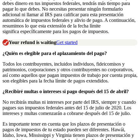
debe
s
dinero en
t
us impuestos federales, tendrá
s
más tiempo para
pagar lo que debe
s
. No necesita
s
presentar ningún formulario
adicional ni llamar al IRS para calificar para esta presentación
automática de impuestos federales y alivio de pago. A continuación,
resumimos lo que esta extensión de la fecha límite
significa
específicamente
para los pagos de impuestos.
Your refund is waiting
Get started
¿Quién es elegible para el aplazamiento del pago?
Todos los contribuyentes, incluidos individuos, fideicomisos y
patrimonios, corporaciones y otros contribuyentes no corporativos,
así como aquellos que pagan impuestos de trabajo por cuenta propia,
son elegibles para la fecha límite de pagos extendidos.
¿Recibiré multas o intereses si pago después del 15 de abril?
No recibirá
s
multas ni intereses
por parte del
IRS, siempre y cuando
pague
s
sus impuestos federales antes del 15 de julio de 2020. Los
intereses y multas comenzarán a cobrarse después del 15 de julio.
Es importante tener en cuenta que los plazos de presentación o
pago
s
de impuestos de
t
u estado pueden ser diferentes. Hawái,
Idaho, Iowa, Mississippi y Virginia tienen plazos de presentación y