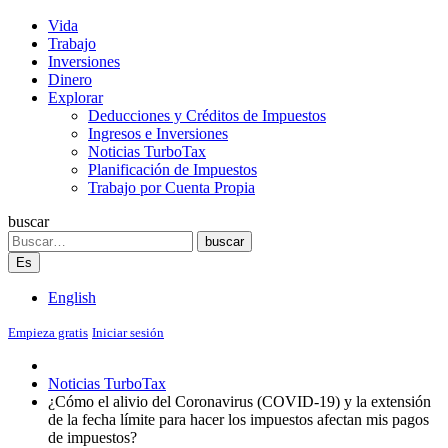
Vida
Trabajo
Inversiones
Dinero
Explorar
Deducciones y Créditos de Impuestos
Ingresos e Inversiones
Noticias TurboTax
Planificación de Impuestos
Trabajo por Cuenta Propia
buscar
Search
buscar
Es
English
Empieza gratis
Iniciar sesión
Noticias TurboTax
¿Cómo el alivio del Coronavirus (COVID-19) y la extensión
de la fecha límite para hacer los impuestos afectan mis pagos
de impuestos?