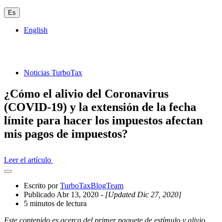
Es
English
Noticias TurboTax
¿Cómo el alivio del Coronavirus
(COVID-19) y la extensión de la fecha
límite para hacer los impuestos afectan
mis pagos de impuestos?
Leer el artículo
Abrir
el
Escrito por
TurboTaxBlogTeam
cajón
Publicado Abr 13, 2020
- [Updated Dic 27, 2020]
compartido
5 minutos de lectura
Este contenido es acerca del primer paquete de estímulo y alivio