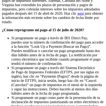
pago
s
de impuestos diferentes. Además, Carolina del Norte y
Virginia han extendido los plazos de presentación y pago
s
de
impuestos, pero cobrarán intereses sobre los impuestos adeudados
pagados después del 15 de abril de 2020. Ha
z
clic
aquí
para obtener
la información más reciente sobre los cambios de fecha límite por
estado.
¿Cómo reprogramo mi pago al 15 de julio de 2020?
Si program
aste
un pago a través de IRS Direct
Pay
,
puede
s
usar
t
u número de confirmación del pago para acceder
a la función
“
Look
Up a Payment
(
Buscar un
P
ago
)
”
.
Puede
s
modificar o cancelar un pago programado hasta dos
días hábiles antes de la fecha de pago. La notificación por
correo electrónico que recibi
ste
cuando program
aste
el pago
tendrá el número de confirmación.
Si progra
maste
un pago a través del Sistema
E
lectrónico
de
P
ago de
I
mpuestos
F
ederales (EFTPS
, por sus siglas en
inglés
), ha
z
clic en
“
Payments
(
Pagos
)
”
desde la página de
inicio de EFTPS, inici
a
sesión, luego ha
z
clic en
“
Cancel
(
Cancelar
)
”
un pago de impuestos en el menú de la izquierda
y sig
ue
las instrucciones. Debe
s
hacerlo al menos dos días
hábiles antes de la fecha de pago programada.
Si program
aste
un pago como parte de la presentación de
t
u
declaración de impuestos (autorizando un retiro electrónico de