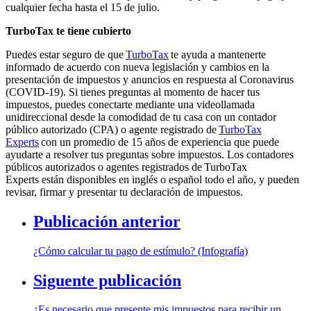
cualquier fecha hasta el 15 de julio.
TurboTax te tiene cubierto
Puedes estar seguro de que
TurboTax
te ayuda a mantenerte
informado
de acuerdo con
nueva legislación y cambios en la
presentación de impuestos y anuncios en respuesta al Coronavirus
(COVID-19
). Si tienes preguntas al momento de hacer tus
impuestos, puedes conectarte mediante una videollamada
unidireccional desde la comodidad de tu casa con un
contador
público autorizado (CPA)
o
agente registrado de
TurboTax
Experts
con un promedio de 15 años de experiencia que puede
ayudarte a resolver tus preguntas sobre impuestos. Los
c
ontador
es
público
s
autorizado
s
o
agentes registrados de
TurboTax
Experts
están disponibles en inglés o español todo el año, y pueden
revisar, firmar y presentar tu declaración de impuestos.
Publicación anterior
¿Cómo calcular tu pago de estímulo? (Infografía)
Siguente publicación
¿Es necesario que presente mis impuestos para recibir un