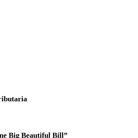
ributaria
e Big Beautiful Bill”