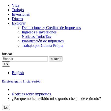
Vida
Trabajo
Inversiones
Dinero
Explorar
Deducciones y Créditos de Impuestos
Ingresos e Inversiones
Noticias TurboTax
Planificación de Impuestos
Trabajo por Cuenta Propia
buscar
Search
buscar
Es
English
Empieza gratis
Iniciar sesión
Noticias sobre impuestos
¿Por qué no he recibido mi segundo cheque de estímulo?
Es