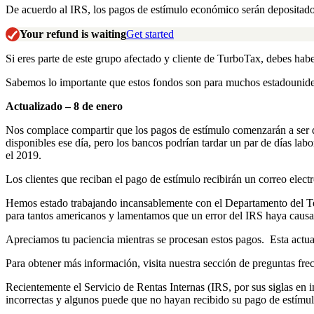
De acuerdo al IRS, los pagos de estímulo económico serán depositados
Your refund is waiting
Get started
Si eres parte de este grupo afectado y cliente de TurboTax, debes hab
Sabemos lo importante que estos fondos son para muchos estadounid
Actualizado – 8 de enero
Nos complace compartir que los pagos de estímulo comenzarán a ser de
disponibles ese día, pero los bancos podrían tardar un par de días lab
el 2019.
Los clientes que reciban el pago de estímulo recibirán un correo elec
Hemos estado trabajando incansablemente con el Departamento del Tes
para tantos americanos y lamentamos que un error del IRS haya causad
Apreciamos tu paciencia mientras se procesan estos pagos. Esta actu
Para obtener más información, visita nuestra sección de preguntas fr
Recientemente el Servicio de Rentas Internas (IRS, por sus siglas en
incorrectas y algunos puede que no hayan recibido su pago de estímul