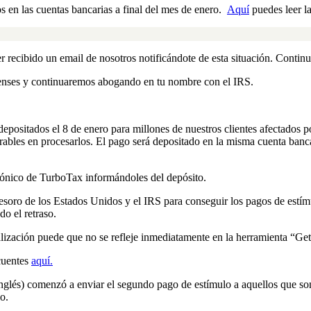
 en las cuentas bancarias a final del mes de enero.
Aquí
puedes leer la
er recibido un email de nosotros notificándote de esta situación. Cont
enses y continuaremos abogando en tu nombre con el IRS.
positados el 8 de enero para millones de nuestros clientes afectados p
orables en procesarlos. El pago será depositado en la misma cuenta banc
trónico de TurboTax informándoles del depósito.
oro de los Estados Unidos y el IRS para conseguir los pagos de estímu
o el retraso.
alización puede que no se refleje inmediatamente en la herramienta “G
ecuentes
aquí.
 inglés) comenzó a enviar el segundo pago de estímulo a aquellos que so
o.